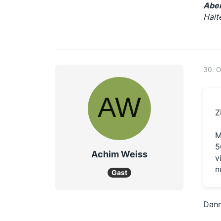
Aber
Halt
30. 
Z
M
5
Achim Weiss
v
n
Gast
Dann