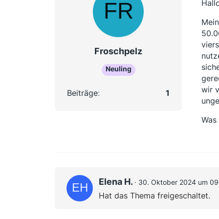
Hallo
Mein
50.0
vier
Froschpelz
nutz
sich
Neuling
gere
wir 
Beiträge
1
unge
Was 
Elena H.
30. Oktober 2024 um 09
Hat das Thema freigeschaltet.