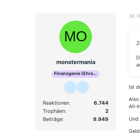
30. 
Z
D
monstermania
a
Finanzgenie (Ehrenmitglied)
Ist 
Also
Reaktionen
6.744
All-I
Trophäen
2
Und 
Beiträge
9.949
Geld