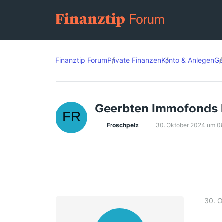
Finanztip Forum
Private Finanzen
Konto & Anlegen
Ge
Geerbten Immofonds 
Froschpelz
30. Oktober 2024 um 0
30. 