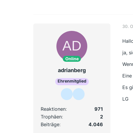
30. 
Hall
ja, s
Online
Wenn
adrianberg
Eine
Ehrenmitglied
Es g
LG
Reaktionen
971
Trophäen
2
Beiträge
4.046