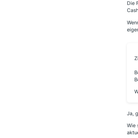
Die 
Cash
Wenn
eige
Z
B
B
W
Ja, 
Wie 
aktu