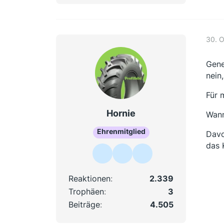
30. 
Gene
nein
Für 
Hornie
Wann
Ehrenmitglied
Davo
das 
Reaktionen
2.339
Trophäen
3
Beiträge
4.505