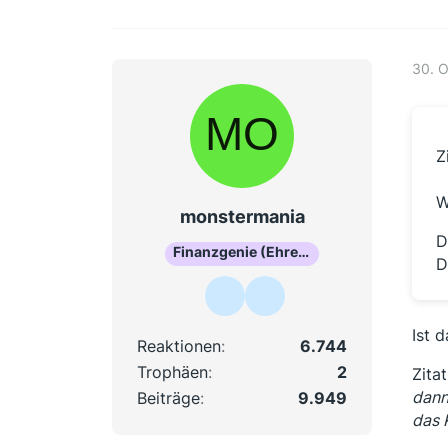
30. 
Z
W
monstermania
D
Finanzgenie (Ehrenmitglied)
D
Ist 
Reaktionen
6.744
Trophäen
2
Zitat
dann
Beiträge
9.949
das 