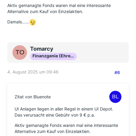
Das überteuerte Produkt sollte sowieso aufgelöst
Aktiv gemanagte Fonds waren mal eine interessante
werden.
Alternative zum Kauf von Einzelaktien.
UND: wenn Steuern gezahlt werden dann auf einen
Damals......
immerhin vorhandenen Gewinn.
Das Ist quasi ein Geschenk…verkaufen und das war’s.
Tomarcy
Finanzgenie (Ehrenmitglied)
4. August 2025 um 09:46
#6
Zitat von Bluenote
UI Anlagen liegen in aller Regel in einem UI Depot.
Das verursacht eine Gebühr von 9 € p.a.
Aktiv gemanagte Fonds waren mal eine interessante
Alternative zum Kauf von Einzelaktien.