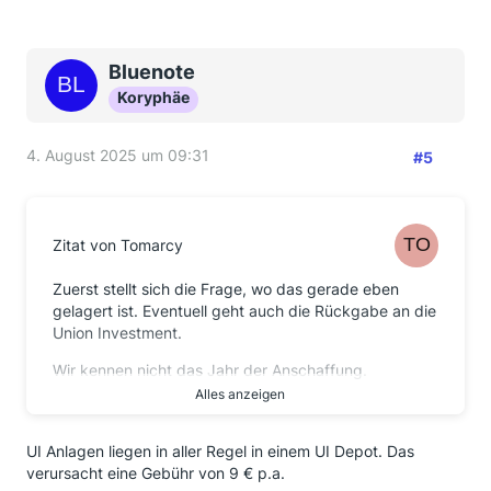
Bluenote
Koryphäe
4. August 2025 um 09:31
#5
Zitat von Tomarcy
Zuerst stellt sich die Frage, wo das gerade eben
gelagert ist. Eventuell geht auch die Rückgabe an die
Union Investment.
Wir kennen nicht das Jahr der Anschaffung.
Alles anzeigen
Trotzdem kann die Versteuerung eigentlich völlig egal
sein.
UI Anlagen liegen in aller Regel in einem UI Depot. Das
Warum ?
verursacht eine Gebühr von 9 € p.a.