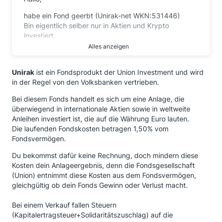
habe ein Fond geerbt (Unirak-net WKN:531446)
Bin eigentlich selber nur in Aktien und Krypto
investiert.
Alles anzeigen
Nach ein wenig Recherche
habe ich herausgefunden, dass die jährlichen Kosten
Unirak
ist ein Fondsprodukt der Union Investment und wird
ca. 2% betragen.
in der Regel von den Volksbanken vertrieben.
Kann das einer hier im Forum bestätigen?
Bei diesem Fonds handelt es sich um eine Anlage, die
Mal angenommen der Wert des Fonds beträgt im
überwiegend in internationale Aktien sowie in weltweite
Moment ca. 50000 Euro
Anleihen investiert ist, die auf die Währung Euro lauten.
Dann wären das ja 1000 Euro jährlich an Kosten.
Die laufenden Fondskosten betragen 1,50% vom
Ist das korrekt?
Fondsvermögen.
Das wäre ja verdammt viel Geld.
Du bekommst dafür keine Rechnung, doch mindern diese
Überlege alles zu verkaufen.
Kosten dein Anlageergebnis, denn die Fondsgesellschaft
(Union) entnimmt diese Kosten aus dem Fondsvermögen,
gleichgültig ob dein Fonds Gewinn oder Verlust macht.
Bei einem Verkauf fallen Steuern
(Kapitalertragsteuer+Solidaritätszuschlag) auf die