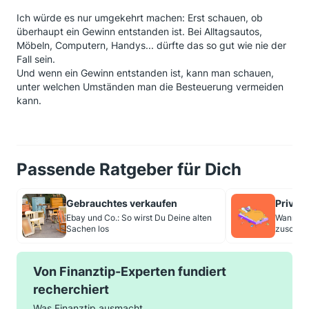
Ich würde es nur umgekehrt machen: Erst schauen, ob
überhaupt ein Gewinn entstanden ist. Bei Alltagsautos,
Möbeln, Computern, Handys... dürfte das so gut wie nie der
Fall sein.
Und wenn ein Gewinn entstanden ist, kann man schauen,
unter welchen Umständen man die Besteuerung vermeiden
kann.
Passende Ratgeber für Dich
Gebrauchtes verkaufen
Privatv
Ebay und Co.: So wirst Du Deine alten
Wann die
Sachen los
zuschläg
Von Finanztip-Experten fundiert
recherchiert
Was Finanztip ausmacht