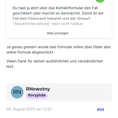
Du hast ja jetzt über das Kontaktformular den Fall
geschildert oder machst es demnächst. Damit ist der
Fall dem Finanzamt bekannt und der Vorwurf
"Steuerhinterziehung" wäre nicht haltbar.
Alles anzeigen
Wann hast du denn die Sachen verkauft? 2024 oder
2025?
Ja genau gestern wurde dad Formular online über Elster also
Wenn 2025, dann läuft die Frist für die
online Formula abgeschickt.
Steuererklärung im Sommer 2026 ab. Dann bist du
sowieso noch im grünen Bereich.
Vielen Dank für deinen ausführlichen und verständlichen
text.
Wenn es schon 2024 war, bist du ziemlich genau 1
Monat über der Frist. Das kann je nach Finanzamt
einen kleinen Verspätungszuschlag geben.
RNowotny
Wenn die Verkäufe in beiden Jahren stattfanden,
Koryphäe
wäre das sogar günstiger, weil du die 11.000 € dann
nicht als Komlettbetrag versteuern musst sondern als
2 Teile, was zu niedrigerer Steuer führt.
28. August 2025 um 12:57
#59