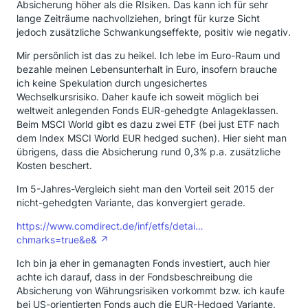
Absicherung höher als die RIsiken. Das kann ich für sehr
lange Zeiträume nachvollziehen, bringt für kurze Sicht
jedoch zusätzliche Schwankungseffekte, positiv wie negativ.
Mir persönlich ist das zu heikel. Ich lebe im Euro-Raum und
bezahle meinen Lebensunterhalt in Euro, insofern brauche
ich keine Spekulation durch ungesichertes
Wechselkursrisiko. Daher kaufe ich soweit möglich bei
weltweit anlegenden Fonds EUR-gehedgte Anlageklassen.
Beim MSCI World gibt es dazu zwei ETF (bei just ETF nach
dem Index MSCI World EUR hedged suchen). Hier sieht man
übrigens, dass die Absicherung rund 0,3% p.a. zusätzliche
Kosten beschert.
Im 5-Jahres-Vergleich sieht man den Vorteil seit 2015 der
nicht-gehedgten Variante, das konvergiert gerade.
https://www.comdirect.de/inf/etfs/detai…
chmarks=true&e&
Ich bin ja eher in gemanagten Fonds investiert, auch hier
achte ich darauf, dass in der Fondsbeschreibung die
Absicherung von Währungsrisiken vorkommt bzw. ich kaufe
bei US-orientierten Fonds auch die EUR-Hedged Variante.