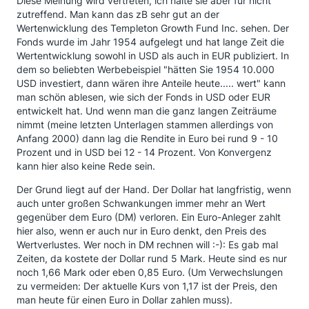
Diese Meinung wird vertreten, ich halte sie aber für nicht
zutreffend. Man kann das zB sehr gut an der
Wertenwicklung des Templeton Growth Fund Inc. sehen. Der
Fonds wurde im Jahr 1954 aufgelegt und hat lange Zeit die
Wertentwicklung sowohl in USD als auch in EUR publiziert. In
dem so beliebten Werbebeispiel "hätten Sie 1954 10.000
USD investiert, dann wären ihre Anteile heute..... wert" kann
man schön ablesen, wie sich der Fonds in USD oder EUR
entwickelt hat. Und wenn man die ganz langen Zeiträume
nimmt (meine letzten Unterlagen stammen allerdings von
Anfang 2000) dann lag die Rendite in Euro bei rund 9 - 10
Prozent und in USD bei 12 - 14 Prozent. Von Konvergenz
kann hier also keine Rede sein.
Der Grund liegt auf der Hand. Der Dollar hat langfristig, wenn
auch unter großen Schwankungen immer mehr an Wert
gegenüber dem Euro (DM) verloren. Ein Euro-Anleger zahlt
hier also, wenn er auch nur in Euro denkt, den Preis des
Wertverlustes. Wer noch in DM rechnen will :-): Es gab mal
Zeiten, da kostete der Dollar rund 5 Mark. Heute sind es nur
noch 1,66 Mark oder eben 0,85 Euro. (Um Verwechslungen
zu vermeiden: Der aktuelle Kurs von 1,17 ist der Preis, den
man heute für einen Euro in Dollar zahlen muss).