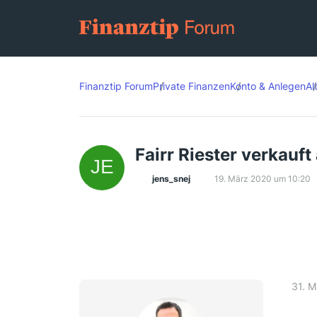
Finanztip Forum
Private Finanzen
Konto & Anlegen
Al
Fairr Riester verkauft
jens_snej
19. März 2020 um 10:20
31. M