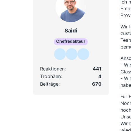
Ich 
Empf
Prov
Wir 
Saidi
zust
Team
Chefredakteur
bem
Ansc
- Wi
Reaktionen
441
Clas
Trophäen
4
- Wi
Beiträge
670
habe
Für 
Noch
noch
Unse
Wir 
wied