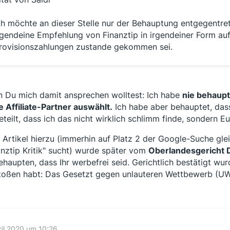
ch möchte an dieser Stelle nur der Behauptung entgegentre
rgendeine Empfehlung von Finanztip in irgendeiner Form auf
rovisionszahlungen zustande gekommen sei.
 Du mich damit ansprechen wolltest: Ich habe
nie behaupt
e Affiliate-Partner auswählt.
Ich habe aber behauptet, das
eteilt, dass ich das nicht wirklich schlimm finde, sondern 
 Artikel hierzu (immerhin auf Platz 2 der Google-Suche gle
anztip Kritik" sucht) wurde später vom
Oberlandesgericht 
ehaupten, dass Ihr werbefrei seid. Gerichtlich bestätigt wu
toßen habt: Das Gesetzt gegen unlauteren Wettbewerb (U
ril 2020 um 10:26