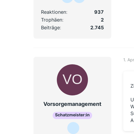
Reaktionen
937
Trophäen
2
Beiträge
2.745
1. Ap
Z
U
Vorsorgemanagement
W
S
Schatzmeister:in
A