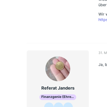
über
Wir 
http
31. 
Ja, 
Referat Janders
Finanzgenie (Ehrenmitglied)