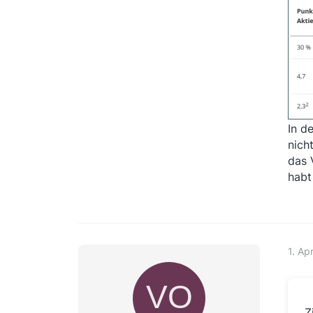
In d
nich
das 
habt 
1. Ap
Z