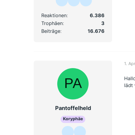
Reaktionen
6.386
Trophäen
3
Beiträge
16.676
1. Ap
Hall
lädt
Pantoffelheld
Koryphäe