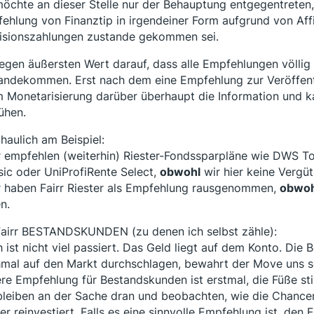
möchte an dieser Stelle nur der Behauptung entgegentreten,
ehlung von Finanztip in irgendeiner Form aufgrund von Affi
isionszahlungen zustande gekommen sei.
legen äußersten Wert darauf, dass alle Empfehlungen völli
andekommen. Erst nach dem eine Empfehlung zur Veröffentli
 Monetarisierung darüber überhaupt die Information und kan
ühen.
haulich am Beispiel:
r empfehlen (weiterhin) Riester-Fondssparpläne wie DWS To
sic oder UniProfiRente Select,
obwohl
wir hier keine Vergüt
r haben Fairr Riester als Empfehlung rausgenommen,
obwoh
n.
Fairr BESTANDSKUNDEN (zu denen ich selbst zähle):
 ist nicht viel passiert. Das Geld liegt auf dem Konto. Die B
mal auf den Markt durchschlagen, bewahrt der Move uns so
re Empfehlung für Bestandskunden ist erstmal, die Füße sti
bleiben an der Sache dran und beobachten, wie die Chancen
er reinvestiert. Falls es eine sinnvolle Empfehlung ist, den