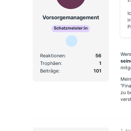
I
Vorsorgemanagement
i
P
Schatzmeister:in
Wenn
Reaktionen
56
sein
Trophäen
1
mitg
Beiträge
101
Mein
"Fin
zu b
vers
2. Ap