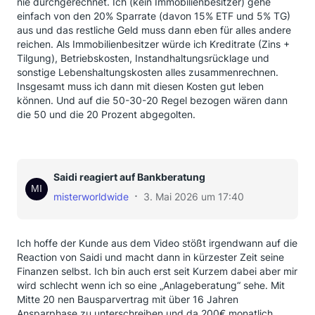
nie durchgerechnet. Ich (kein Immobilienbesitzer) gehe
einfach von den 20% Sparrate (davon 15% ETF und 5% TG)
aus und das restliche Geld muss dann eben für alles andere
reichen. Als Immobilienbesitzer würde ich Kreditrate (Zins +
Tilgung), Betriebskosten, Instandhaltungsrücklage und
sonstige Lebenshaltungskosten alles zusammenrechnen.
Insgesamt muss ich dann mit diesen Kosten gut leben
können. Und auf die 50-30-20 Regel bezogen wären dann
die 50 und die 20 Prozent abgegolten.
Saidi reagiert auf Bankberatung
misterworldwide
3. Mai 2026 um 17:40
Ich hoffe der Kunde aus dem Video stößt irgendwann auf die
Reaction von Saidi und macht dann in kürzester Zeit seine
Finanzen selbst. Ich bin auch erst seit Kurzem dabei aber mir
wird schlecht wenn ich so eine „Anlageberatung“ sehe. Mit
Mitte 20 nen Bausparvertrag mit über 16 Jahren
Ansparphase zu unterschreiben und da 200€ monatlich