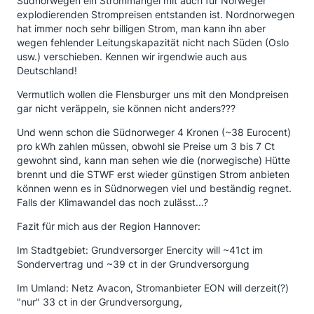
Südnorwegen ein Strommangel mit auch für Norweger
explodierenden Strompreisen entstanden ist. Nordnorwegen
hat immer noch sehr billigen Strom, man kann ihn aber
wegen fehlender Leitungskapazität nicht nach Süden (Oslo
usw.) verschieben. Kennen wir irgendwie auch aus
Deutschland!
Vermutlich wollen die Flensburger uns mit den Mondpreisen
gar nicht veräppeln, sie können nicht anders???
Und wenn schon die Südnorweger 4 Kronen (~38 Eurocent)
pro kWh zahlen müssen, obwohl sie Preise um 3 bis 7 Ct
gewohnt sind, kann man sehen wie die (norwegische) Hütte
brennt und die STWF erst wieder günstigen Strom anbieten
können wenn es in Südnorwegen viel und beständig regnet.
Falls der Klimawandel das noch zulässt...?
Fazit für mich aus der Region Hannover:
Im Stadtgebiet: Grundversorger Enercity will ~41ct im
Sondervertrag und ~39 ct in der Grundversorgung
Im Umland: Netz Avacon, Stromanbieter EON will derzeit(?)
"nur" 33 ct in der Grundversorgung,