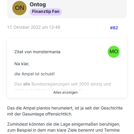
Ontog
Finanztip Fan
17. Oktober 2022 um 13:46
#82
Zitat von monstermania
Na klar,
die Ampel ist schuld!
Das
alle
Bundesregierungen seit 2000 einzig und
allein auf billiges russisches Gas als
Alles anzeigen
Hauptenergieträger gesetzt hat, vergessen wir dann
mal ganz schnell.
Das die Ampel planlos herumeiert, ist ja seit der Geschichte
Ich möchte hier absolut Niemand in Schutz nehmen,
mit der Gasumlage offensichtlich.
aber die Ampel kann sicherlich am wenigsten für die
Zumindest könnten die die Lage einigermaßen beruhigen,
aktuellen Probleme. Und auch in anderen Ländern
zum Beispiel in dem man klare Ziele benennt und Termine
'eiern' die Regierungen in der Energiefrage rum (z.B.