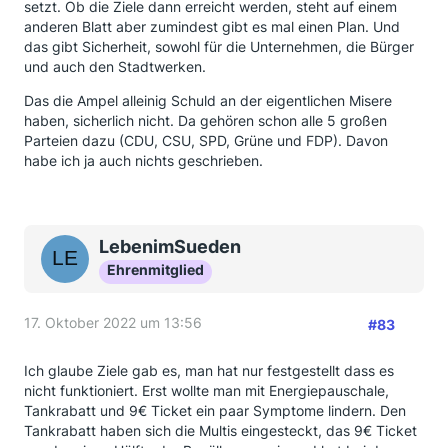
setzt. Ob die Ziele dann erreicht werden, steht auf einem
Frankreich oder UK).
anderen Blatt aber zumindest gibt es mal einen Plan. Und
In Frankreich muss EDF verstaatlicht werden, da der
das gibt Sicherheit, sowohl für die Unternehmen, die Bürger
Strom unter Beschaffungspreis an die Kunden
und auch den Stadtwerken.
abgegeben wird. In England sind mehrere lokale
Das die Ampel alleinig Schuld an der eigentlichen Misere
Energieversorger in die Pleite gerutscht, da die
haben, sicherlich nicht. Da gehören schon alle 5 großen
Gaspreise gedeckelt sind.
Parteien dazu (CDU, CSU, SPD, Grüne und FDP). Davon
Schauen wir mal, ob wir Winter dann auch genug
habe ich ja auch nichts geschrieben.
'günstigen' Atomstrom aus Frankreich bekommen...
LebenimSueden
Ehrenmitglied
17. Oktober 2022 um 13:56
#83
Ich glaube Ziele gab es, man hat nur festgestellt dass es
nicht funktioniert. Erst wollte man mit Energiepauschale,
Tankrabatt und 9€ Ticket ein paar Symptome lindern. Den
Tankrabatt haben sich die Multis eingesteckt, das 9€ Ticket