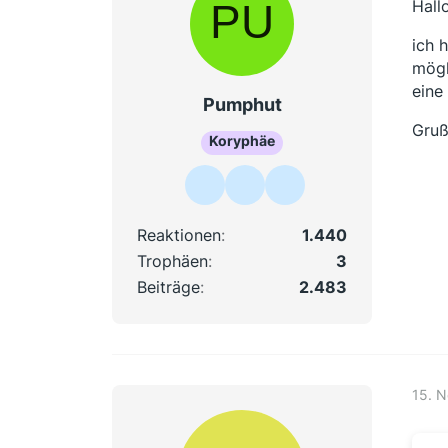
Hallo
ich 
mögl
eine
Pumphut
Gru
Koryphäe
Reaktionen
1.440
Trophäen
3
Beiträge
2.483
15. 