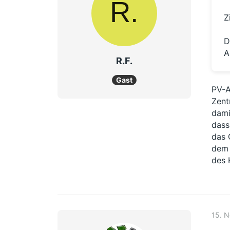
Z
D
A
R.F.
Gast
PV-A
Zent
dami
dass
das 
dem 
des 
15. 