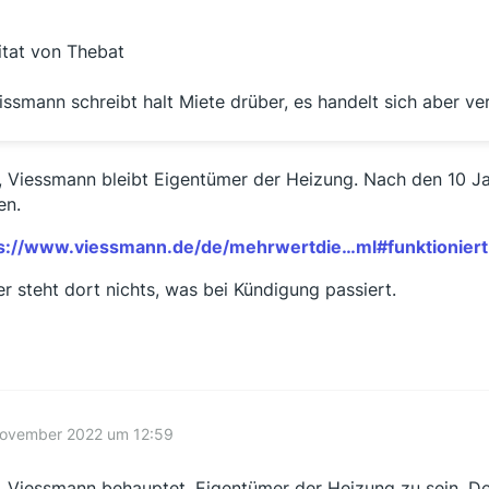
itat von Thebat
issmann schreibt halt Miete drüber, es handelt sich aber ve
, Viessmann bleibt Eigentümer der Heizung. Nach den 10 J
en.
s://www.viessmann.de/de/mehrwertdie…ml#funktioniert
er steht dort nichts, was bei Kündigung passiert.
November 2022 um 12:59
, Viessmann behauptet, Eigentümer der Heizung zu sein. De