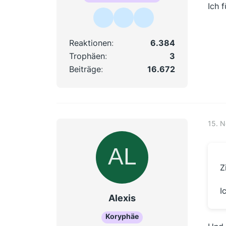
Ich f
Reaktionen
6.384
Trophäen
3
Beiträge
16.672
15. 
Z
I
Alexis
Koryphäe