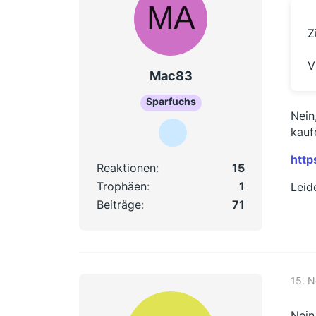
Z
V
Mac83
Sparfuchs
Nein
kauf
http
Reaktionen
15
Trophäen
1
Leid
Beiträge
71
15. 
Nein