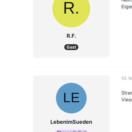
Eige
R.F.
Gast
15. 
Stre
Vies
LebenimSueden