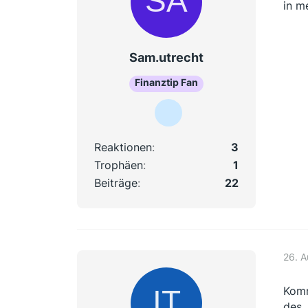
in m
Sam.utrecht
Finanztip Fan
Reaktionen
3
Trophäen
1
Beiträge
22
26. 
Komm
des 