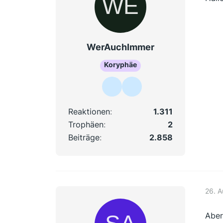
WerAuchImmer
Koryphäe
Reaktionen
1.311
Trophäen
2
Beiträge
2.858
26. 
Aber