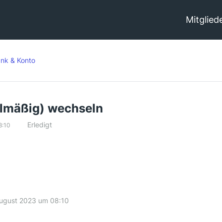
Mitglied
nk & Konto
elmäßig) wechseln
Erledigt
8:10
August 2023 um 08:10