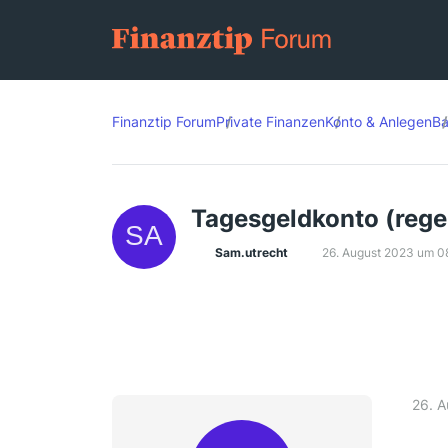
Finanztip Forum
Private Finanzen
Konto & Anlegen
Ba
Tagesgeldkonto (reg
Sam.utrecht
26. August 2023 um 0
26. 