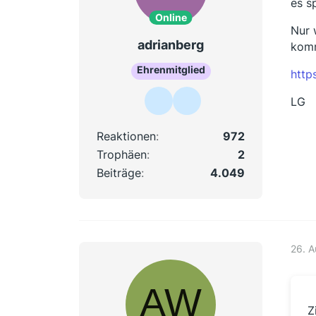
es s
Online
Nur 
adrianberg
kom
Ehrenmitglied
http
LG
Reaktionen
972
Trophäen
2
Beiträge
4.049
26. 
Z