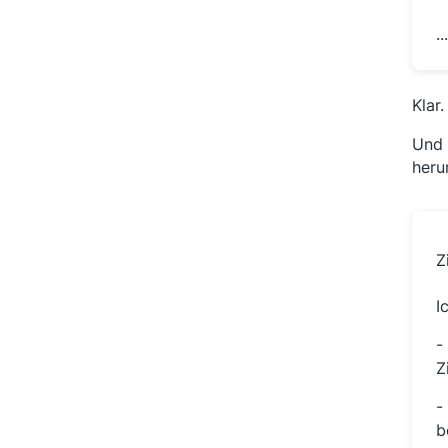
.
Klar
Und 
heru
Z
I
-
Z
-
b