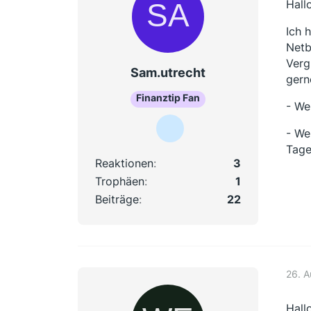
Hall
Ich 
Netb
Verg
Sam.utrecht
gern
Finanztip Fan
- We
- We
Tage
Reaktionen
3
Trophäen
1
Beiträge
22
26. 
Hall