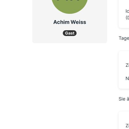
I
(
Achim Weiss
Gast
Tage
Z
N
Sie 
Z