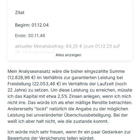
Zitat
Beginn: 01.12.04
Ende: 30.11.46
aktueller Monatsbeitrag: 84,25 € (zum 01.12.23 auf
88,46 € gestiegen)
Alles anzeigen
Dynamik: 5% Steigerung des Beitrags jeweils zum
01.12. eines Jahres
Mein Analyseanasatz wäre die bisher eingezahlte Summe
(12.828,96 €) im Verhältnis zur garantierten Leistung bei
bisher eingezahlt (selbst zusammengerechnet, Stand
Freistellung (22.053,46 €) im Verhältnis der Laufzeit (noch
11/23): 12.828,96 €
22 Jahre) zu setzen. Um diese Leistung zu erreichen, müsste
ich das Kapital mit etwa 2,5% Zinsen anlegen, wenn ich mich
bisher garantierte Gesamtkapitalleistung: 48.398,83
nicht irre. Das würde ich als eher mäßige Rendite betrachten.
€
Andererseits "lockt" natürlich die Angabe zu der möglichen
mögliche Gesamtleistung bei Ablauf (abhängig von
Leistung bei unveränderter Überschussbeteiligung. Bei der
Überschussbeteiligung)
weiß ich aber halt nicht, wie die zustande kommt.
- bei aktuell und künftig unveränderter
Ich würde mich sehr freuen, wenn ihr ein paar Gedanken zur
Überschussbeteiligung: 75.019,89 €
Bewertung der Versicherung teilen würdet.