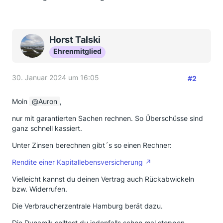
- bei 1% niedrigerer Überschussbeteiligung:
72.479,74 €
- bei 1% höherer Überschussbeteiligung: 79.532,00 €
Horst Talski
Ehrenmitglied
garantierte Gesamtkapitalleistung bei
Beitragsfreistellung bis 30.11.46: 22.053,46 €
30. Januar 2024 um 16:05
#2
garantierte Gesamtkapitalleistung bei Rückkauf:
13.098,67 €
Moin
Auron
,
nur mit garantierten Sachen rechnen. So Überschüsse sind
ganz schnell kassiert.
Unter Zinsen berechnen gibt´s so einen Rechner:
Rendite einer Kapitallebensversicherung
Vielleicht kannst du deinen Vertrag auch Rückabwickeln
bzw. Widerrufen.
Die Verbraucherzentrale Hamburg berät dazu.
Die Dynamik solltest du jedenfalls schon mal stoppen.