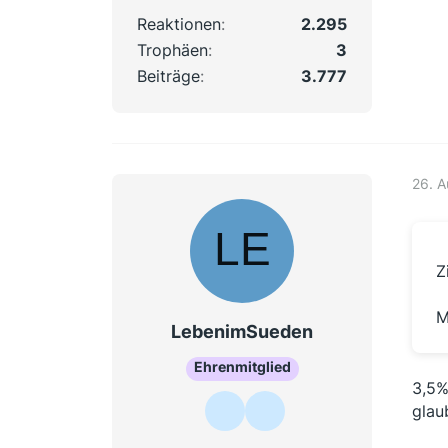
Reaktionen
2.295
Trophäen
3
Beiträge
3.777
26. 
Z
M
LebenimSueden
Ehrenmitglied
3,5%
glau