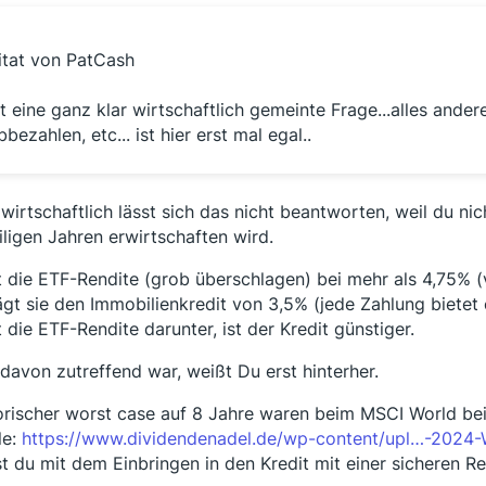
itat von PatCash
st eine ganz klar wirtschaftlich gemeinte Frage...alles ande
bbezahlen, etc... ist hier erst mal egal..
 wirtschaftlich lässt sich das nicht beantworten, weil du ni
iligen Jahren erwirtschaften wird.
t die ETF-Rendite (grob überschlagen) bei mehr als 4,75% (
ägt sie den Immobilienkredit von 3,5% (jede Zahlung bietet e
t die ETF-Rendite darunter, ist der Kredit günstiger.
davon zutreffend war, weißt Du erst hinterher.
orischer worst case auf 8 Jahre waren beim MSCI World bei 
le:
https://www.dividendenadel.de/wp-content/upl…-2024-
st du mit dem Einbringen in den Kredit mit einer sicheren