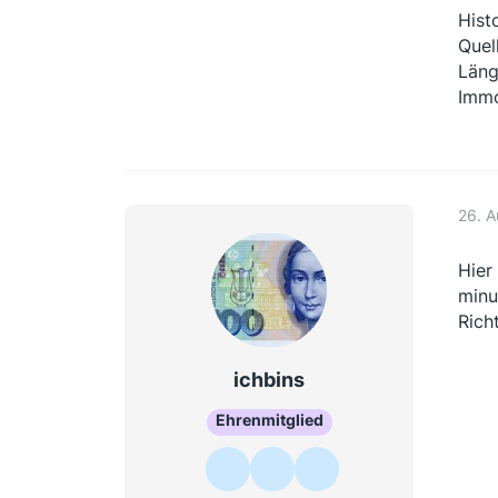
Hist
Quel
Läng
Immo
26. 
Hier
minu
Rich
ichbins
Ehrenmitglied