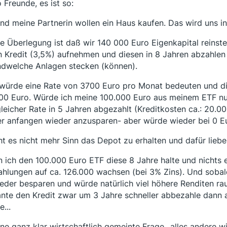
o Freunde, es ist so:
und meine Partnerin wollen ein Haus kaufen. Das wird uns i
e Überlegung ist daß wir 140 000 Euro Eigenkapital reinst
n Kredit (3,5%) aufnehmen und diesen in 8 Jahren abzahlen u
ndwelche Anlagen stecken (können).
würde eine Rate von 3700 Euro pro Monat bedeuten und die 
00 Euro. Würde ich meine 100.000 Euro aus meinem ETF nun
gleicher Rate in 5 Jahren abgezahlt (Kreditkosten ca.: 20.00
er anfangen wieder anzusparen- aber würde wieder bei 0 Eu
t es nicht mehr Sinn das Depot zu erhalten und dafür lieb
 ich den 100.000 Euro ETF diese 8 Jahre halte und nichts 
ahlungen auf ca. 126.000 wachsen (bei 3% Zins). Und sobald
ieder besparen und würde natürlich viel höhere Renditen ra
ante den Kredit zwar um 3 Jahre schneller abbezahle dann 
e...
eine ganz klar wirtschaftlich gemeinte Frage...alles andere 