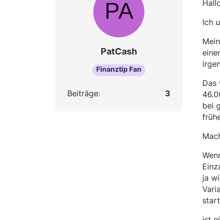
Hall
Ich 
Mein
PatCash
eine
irge
Finanztip Fan
Das 
Beiträge
3
46.0
bei 
früh
Mach
Wenn
Einz
ja w
Vari
start
ist 