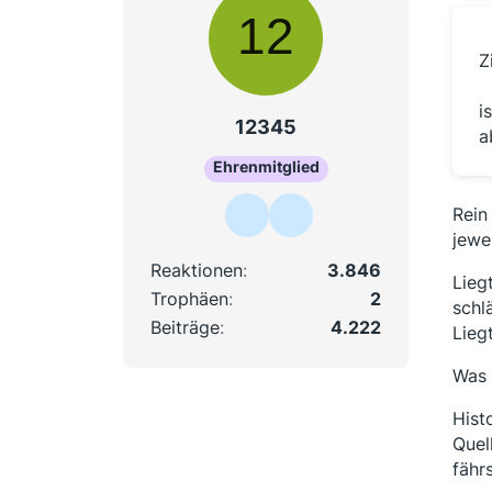
Z
i
12345
a
Ehrenmitglied
Rein
jewe
Reaktionen
3.846
Lieg
Trophäen
2
schl
Beiträge
4.222
Lieg
Was 
Hist
Quel
fähr