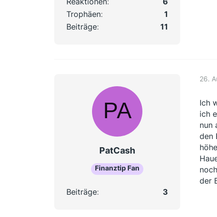
Reaktionen
6
Trophäen
1
Beiträge
11
26. 
Ich 
ich 
nun 
den 
höhe
PatCash
Haue
Finanztip Fan
noch
der 
Beiträge
3