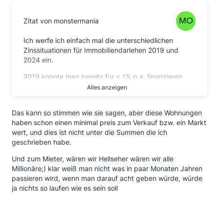
Zitat von monstermania
Ich werfe ich einfach mal die unterschiedlichen
Zinssituationen für Immobiliendarlehen 2019 und
2024 ein.
2019 konnte man bereits für < 1% p.a. finanzieren
Alles anzeigen
Aktuell dürfte eher eine 3 vor dem Komma stehen.
Das hat einen unmittelbaren Einfluss auf die Höhe des
Das kann so stimmen wie sie sagen, aber diese Wohnungen
Kreditrahmens.
haben schon einen minimal preis zum Verkauf bzw. ein Markt
wert, und dies ist nicht unter die Summen die ich
Und was passiert, wenn die Miete der vermieteten
geschrieben habe.
Wohnung mal einige Monate ausfällt?
Und zum Mieter, wären wir Hellseher wären wir alle
Eine Immobilie ist immer das Wert, was Dir ein Käufer
Millionäre;) klar weiß man nicht was in paar Monaten Jahren
zahlt und nicht das was Eure 'Versicherungstante' so
passieren wird, wenn man darauf acht geben würde, würde
sagt.
ja nichts so laufen wie es sein soll
Wir haben 2020 mal einen Makler wegen dem Haus
meiner Eltern zum Marktwert befragt. 2022 hatte das
Haus dann mal eben 25% an Marktwert verloren.