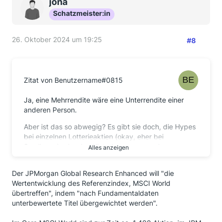
jona
Schatzmeister:in
26. Oktober 2024 um 19:25
#8
Zitat von Benutzername#0815
Ja, eine Mehrrendite wäre eine Unterrendite einer
anderen Person.
Aber ist das so abwegig? Es gibt sie doch, die Hypes
bei einzelnen Lotterieaktien (okay, eher bei
Smallcaps) oder das Hinterherrennen nach
Alles anzeigen
vergangenen Renditen.
Der JPMorgan Global Research Enhanced will "die
Auch der Ausschluss von Hypes könnte eine
Wertentwicklung des Referenzindex, MSCI World
Mehrrendite bringen, nicht nur das Suchen nach
übertreffen", indem "nach Fundamentaldaten
Unterbewertungen.
unterbewertete Titel übergewichtet werden".
Die Idee dieser aktiven ETFs ist es ja nicht, groß vom
Markt abzuweichen, sondern kleine