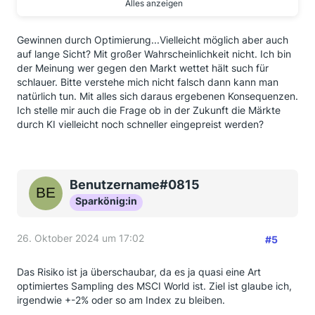
Smallcaps) oder das Hinterherrennen nach
Alles anzeigen
vergangenen Renditen.
Gewinnen durch Optimierung...Vielleicht möglich aber auch
Auch der Ausschluss von Hypes könnte eine
auf lange Sicht? Mit großer Wahrscheinlichkeit nicht. Ich bin
Mehrrendite bringen, nicht nur das Suchen nach
der Meinung wer gegen den Markt wettet hält such für
Unterbewertungen.
schlauer. Bitte verstehe mich nicht falsch dann kann man
Die Idee dieser aktiven ETFs ist es ja nicht, groß vom
natürlich tun. Mit alles sich daraus ergebenen Konsequenzen.
Markt abzuweichen, sondern kleine
Ich stelle mir auch die Frage ob in der Zukunft die Märkte
Einzeloptimierungen vorzunehmen. Auch ein paar mal
durch KI vielleicht noch schneller eingepreist werden?
0,x% Abweichung, mit denen man öfter richtig als
falsch liegt, summieren sich.
Die Frage ist als: Glaubt man, dass der Markt so
Benutzername#0815
perfekt ist, dass man wirklich nichts durch kleine
Optimierung gewinnen kann?
Sparkönig:in
Diese ETF-Anbieter sind ja keine Kleinanleger,
26. Oktober 2024 um 17:02
sondern JPMorgan, Blackrock oder Fidelity.
#5
Das Risiko ist ja überschaubar, da es ja quasi eine Art
optimiertes Sampling des MSCI World ist. Ziel ist glaube ich,
irgendwie +-2% oder so am Index zu bleiben.