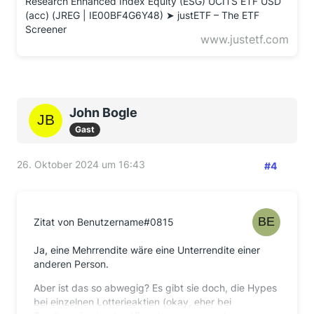
Research Enhanced Index Equity (ESG) UCITS ETF USD
(acc) (JREG | IE00BF4G6Y48) ➤ justETF – The ETF
Screener
www.justetf.com
John Bogle
Gast
26. Oktober 2024 um 16:43
#4
Zitat von Benutzername#0815
Ja, eine Mehrrendite wäre eine Unterrendite einer
anderen Person.
Aber ist das so abwegig? Es gibt sie doch, die Hypes
bei einzelnen Lotterieaktien (okay, eher bei