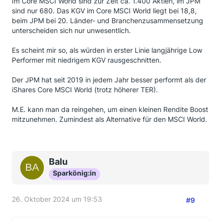
Im Core MSCI World sind zur Zeit ca. 1.400 Aktien, im JPM
Einzeloptimierungen vorzunehmen. Auch ein paar mal
sind nur 680. Das KGV im Core MSCI World liegt bei 18,8,
0,x% Abweichung, mit denen man öfter richtig als
beim JPM bei 20. Länder- und Branchenzusammensetzung
falsch liegt, summieren sich.
unterscheiden sich nur unwesentlich.
Die Frage ist als: Glaubt man, dass der Markt so
Es scheint mir so, als würden in erster Linie langjährige Low
perfekt ist, dass man wirklich nichts durch kleine
Performer mit niedrigem KGV rausgeschnitten.
Optimierung gewinnen kann?
Der JPM hat seit 2019 in jedem Jahr besser performt als der
Diese ETF-Anbieter sind ja keine Kleinanleger,
iShares Core MSCI World (trotz höherer TER).
sondern JPMorgan, Blackrock oder Fidelity.
Edit: Hier mal der ETF mit dem glaube ich längsten
M.E. kann man da reingehen, um einen kleinen Rendite Boost
Trackrecord.
mitzunehmen. Zumindest als Alternative für den MSCI World.
https://www.justetf.com/en/etf-profile…
0BF4G6Y48#chart
Balu
Sparkönig:in
26. Oktober 2024 um 19:53
#9