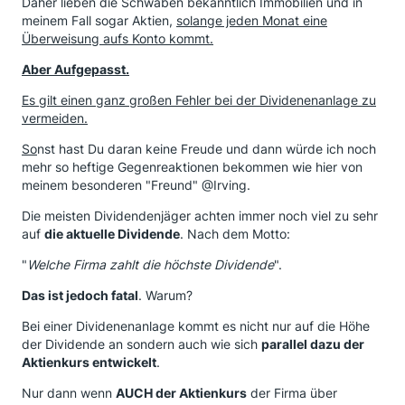
Daher lieben die Schwaben bekanntlich Immobilien und in
meinem Fall sogar Aktien,
solange jeden Monat eine
Überweisung aufs Konto kommt.
Aber Aufgepasst.
Es gilt einen ganz großen Fehler bei der Dividenenanlage zu
vermeiden.
So
nst hast Du daran keine Freude und dann würde ich noch
mehr so heftige Gegenreaktionen bekommen wie hier von
meinem besonderen "Freund" @Irving.
Die meisten Dividendenjäger achten immer noch viel zu sehr
auf
die aktuelle Dividende
. Nach dem Motto:
"
Welche Firma zahlt die höchste Dividende
".
Das ist jedoch fatal
. Warum?
Bei einer Dividenenanlage kommt es nicht nur auf die Höhe
der Dividende an sondern auch wie sich
parallel dazu der
Aktienkurs entwickelt
.
Nur dann wenn
AUCH der Aktienkurs
der Firma über