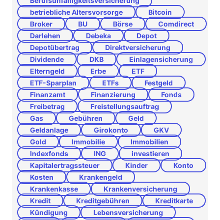
Berufsunfähigkeitsversicherung
betriebliche Altersvorsorge
Bitcoin
Broker
BU
Börse
Comdirect
Darlehen
Debeka
Depot
Depotübertrag
Direktversicherung
Dividende
DKB
Einlagensicherung
Elterngeld
Erbe
ETF
ETF-Sparplan
ETFs
Festgeld
Finanzamt
Finanzierung
Fonds
Freibetrag
Freistellungsauftrag
Gas
Gebühren
Geld
Geldanlage
Girokonto
GKV
Gold
Immobilie
Immobilien
Indexfonds
ING
investieren
Kapitalertragssteuer
Kinder
Konto
Kosten
Krankengeld
Krankenkasse
Krankenversicherung
Kredit
Kreditgebühren
Kreditkarte
Kündigung
Lebensversicherung