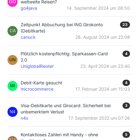
weltweite Reisen?
go4java
14. September 2024 um 08:50
Zeitpunkt Abbuchung bei ING Girokonto
23
(Debitkarte)
canuck
28. August 2024 um 22:08
Plötzlich kostenpflichtig: Sparkassen-Card
4
2.0
UniglobalRiester
23. April 2024 um 23:40
Debit-Karte gesucht
4
microcommerce
17. Februar 2024 um 15:03
Visa-Debitkarte und Girocard: Sicherheit bei
3
unbemerktem Verlust
n4s
17. September 2022 um 07:26
Kontaktloses Zahlen mit Handy - ohne
5