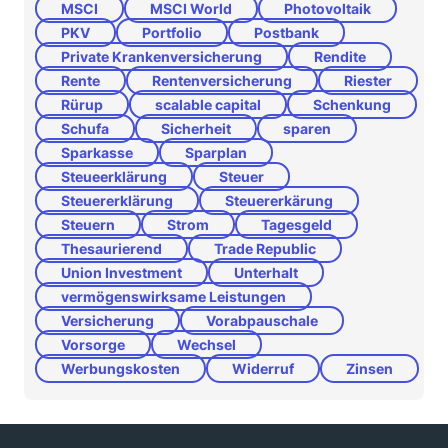
MSCI
MSCI World
Photovoltaik
PKV
Portfolio
Postbank
Private Krankenversicherung
Rendite
Rente
Rentenversicherung
Riester
Rürup
scalable capital
Schenkung
Schufa
Sicherheit
sparen
Sparkasse
Sparplan
Steueerklärung
Steuer
Steuererklärung
Steuererkärung
Steuern
Strom
Tagesgeld
Thesaurierend
Trade Republic
Union Investment
Unterhalt
vermögenswirksame Leistungen
Versicherung
Vorabpauschale
Vorsorge
Wechsel
Werbungskosten
Widerruf
Zinsen