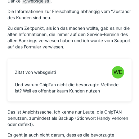
Danke
websgeisti
.
Standardverfahren festlegt???
Die Informationen zur Freischaltung abhängig vom "Zustand"
Die blöde App habe ich schon, ich möchte ChipTAN
des Kunden sind neu.
haben...
Zu dem Zeitpunkt, als ich das machen wollte, gab es nur die
Also wieder da um Antworten bemüht: Ich soll
alten Informationen, die immer auf den Service-Bereich des
handschriftlich CHIPTAN auf das Dokument
alten Bankings verwiesen haben und ich wurde vom Support
schreiben. Das habe ich dann gemacht.
auf das Formular verwiesen.
2 Wochen später habe ich dann die Zugangsdaten
erhalten und konnte endlich ChipTAN einrichten.
Dafür brauchte ich aber mehrfach die Banking-App
Zitat von websgeisti
zur Bestätigung.
Der langen Rede kurzer Sinn:
Und warum ChipTan nicht die bevorzugte Methode
ist? Weil es offenbar kaum Kunden nutzen
Ja, die DKB unterstützt ChipTAN, aber man versucht
die Nutzung zu unterbinden. Ich vermute, dass
Neukunden eine ähnliche Odyssee bevorsteht.
Das ist Ansichtssache. Ich kenne nur Leute, die ChipTAN
benutzen, zumindest als Backup (Stichwort Handy verloren
oder defekt).
Es geht ja auch nicht darum, dass es die bevorzugte