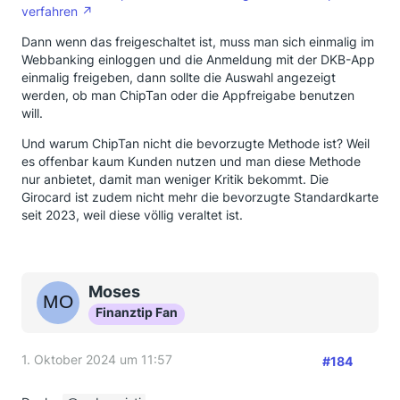
beschäftigen. Ergebnis, ich konnte Chiptan nicht
verfahren
aktivieren. Der tolle neue Chatbot hat mir dann
erzählt, dass ich ChipTAN im alten Banking aktivieren
Dann wenn das freigeschaltet ist, muss man sich einmalig im
soll. Den Hinweis, dass das alte Banking nicht mehr
Webbanking einloggen und die Anmeldung mit der DKB-App
verfügbar ist, hat er nicht verarbeiten können. Naja,
einmalig freigeben, dann sollte die Auswahl angezeigt
von einem Laber-Programm mit Beta-Markierung
werden, ob man ChipTan oder die Appfreigabe benutzen
hatte ich auch nichts anderes erwartet.
will.
Im Endeffekt habe ich mich dann wieder durch den
Und warum ChipTan nicht die bevorzugte Methode ist? Weil
Kundenabwehrsprachroboter der Hotline gekämpft
es offenbar kaum Kunden nutzen und man diese Methode
und irgendwie einen Mitarbeiter dran bekommen. Der
nur anbietet, damit man weniger Kritik bekommt. Die
musste dann rückfragen und das Ergebnis war, dass
Girocard ist zudem nicht mehr die bevorzugte Standardkarte
ich gar keinen Vertrag für das Online-Banking hätte.
seit 2023, weil diese völlig veraltet ist.
O.K., und wie macht man seit Jahren das Banking bei
denen???
Ich habe dann einen Link für ein Dokument
Moses
bekommen, das ich unterschreiben sollte.
Finanztip Fan
https://dok.dkb.de/pdf/f_ib_pin_tan_ugebunden.pdf
1. Oktober 2024 um 11:57
#184
Ja, was ist das denn? Ich soll also einen Vertrag
unterschreiben, der mir die DKB-App als