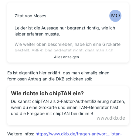
Zitat von Moses
Leider ist die Aussage nur begrenzt richtig, wie ich
leider erfahren musste.
Wie weiter oben beschrieben, habe ich eine Girokarte
bestellt. ABER: Das bedeutet nicht, dass man sich
danach auch mit ChipTAN im Banking anmelden
Alles anzeigen
kann.
Es ist eigentlich hier erklärt, das man einmalig einen
Die Aussage der DKB ist da auch bestenfalls
formlosen Antrag an die DKB schicken soll:
halbwahr: Ja, man unterstützt ChipTAN.
Bestandskunden haben darauf aber nur Zugriff, wenn
sie VOR der Umstellung "Mitte September" (wann war
Wie richte ich chipTAN ein?
die eigentlich? Definitiv vor dem 12.09.) im Service-
Du kannst chipTAN als 2-Faktor-Authentifizierung nutzen,
Bereich des ALTEN Bankings den ChipTAN-Zugang
wenn du eine Girokarte und einen TAN-Generator hast
aktiviert hatten.
und die Freigabe mit chipTAN bei dir im B
www.dkb.de
Leider kam meine neue Chipkarte zu spät und ich
war wegen einer Dienstreise nicht in der Lage, vor
dem 12.09. mich wieder mit dem Banking zu
Weitere Infos:
https://www.dkb.de/fragen-antwort…iptan-