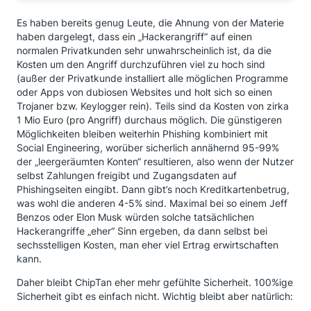
Es haben bereits genug Leute, die Ahnung von der Materie
haben dargelegt, dass ein „Hackerangriff“ auf einen
normalen Privatkunden sehr unwahrscheinlich ist, da die
Kosten um den Angriff durchzuführen viel zu hoch sind
(außer der Privatkunde installiert alle möglichen Programme
oder Apps von dubiosen Websites und holt sich so einen
Trojaner bzw. Keylogger rein). Teils sind da Kosten von zirka
1 Mio Euro (pro Angriff) durchaus möglich. Die günstigeren
Möglichkeiten bleiben weiterhin Phishing kombiniert mit
Social Engineering, worüber sicherlich annähernd 95-99%
der „leergeräumten Konten“ resultieren, also wenn der Nutzer
selbst Zahlungen freigibt und Zugangsdaten auf
Phishingseiten eingibt. Dann gibt’s noch Kreditkartenbetrug,
was wohl die anderen 4-5% sind. Maximal bei so einem Jeff
Benzos oder Elon Musk würden solche tatsächlichen
Hackerangriffe „eher“ Sinn ergeben, da dann selbst bei
sechsstelligen Kosten, man eher viel Ertrag erwirtschaften
kann.
Daher bleibt ChipTan eher mehr gefühlte Sicherheit. 100%ige
Sicherheit gibt es einfach nicht. Wichtig bleibt aber natürlich: