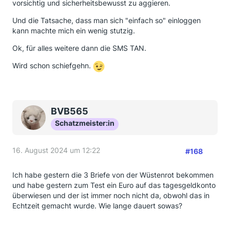
vorsichtig und sicherheitsbewusst zu aggieren.
Und die in den letzten Monaten immer wieder in
diversen Verbrauchermagazinen gezeigten Fälle von
Und die Tatsache, dass man sich "einfach so" einloggen
Kunden, denen das Konto leergeräumt wurde, sind
kann machte mich ein wenig stutzig.
jedenfalls nicht auf das 'unsichere' mTAN-Verfahren
zurückzuführen.
Ok, für alles weitere dann die SMS TAN.
In den Fällen haben die Kunden dann fast immer
Wird schon schiefgehn.
direkt mit einem
vermeintlichen
Bankmitarbeiter
gesprochen und haben die von den kriminellen
gewünschte Autorisierung gleich direkt in der
jeweiligen Banking-App bestätigt.
BVB565
Der größte Schwachpunkt in Online-Banking ist
Schatzmeister:in
und bleibt der Mensch!
16. August 2024 um 12:22
#168
Ich habe gestern die 3 Briefe von der Wüstenrot bekommen
und habe gestern zum Test ein Euro auf das tagesgeldkonto
überwiesen und der ist immer noch nicht da, obwohl das in
Echtzeit gemacht wurde. Wie lange dauert sowas?