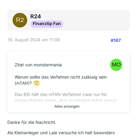
R24
Finanztip Fan
16. August 2024 um 11:08
#167
Zitat von monstermania
Warum sollte das Verfahren nicht zulässig sein
(mTAN)?
Das BSI hält das mTAN-Verfahren zwar nur für
eingeschränkt sicher, aber zumindest sicher genug
als 2-Faktor für das Online-Banking.
Alles anzeigen
Mas darf ja nicht vergessen, dass es für einen
Danke für die Nachricht.
konkreten Missbrauch Anmeldekennung/Password
für das Online-Banking
und
den 2-Faktor braucht.
Als Kleinanleger und Laie versuche ich halt besonders