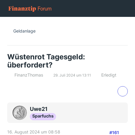
Geldanlage
Wüstenrot Tagesgeld:
überfordert?
FinanzThomas
Erledigt
29. Juli 2024 um 13:11
Uwe21
Sparfuchs
16. August 2024 um 08:58
#161