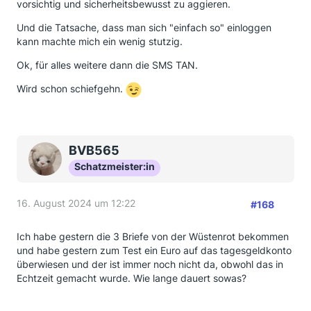
vorsichtig und sicherheitsbewusst zu aggieren.
Und die in den letzten Monaten immer wieder in
diversen Verbrauchermagazinen gezeigten Fälle von
Und die Tatsache, dass man sich "einfach so" einloggen
Kunden, denen das Konto leergeräumt wurde, sind
kann machte mich ein wenig stutzig.
jedenfalls nicht auf das 'unsichere' mTAN-Verfahren
zurückzuführen.
Ok, für alles weitere dann die SMS TAN.
In den Fällen haben die Kunden dann fast immer
Wird schon schiefgehn.
direkt mit einem
vermeintlichen
Bankmitarbeiter
gesprochen und haben die von den kriminellen
gewünschte Autorisierung gleich direkt in der
jeweiligen Banking-App bestätigt.
BVB565
Der größte Schwachpunkt in Online-Banking ist
Schatzmeister:in
und bleibt der Mensch!
16. August 2024 um 12:22
#168
Ich habe gestern die 3 Briefe von der Wüstenrot bekommen
und habe gestern zum Test ein Euro auf das tagesgeldkonto
überwiesen und der ist immer noch nicht da, obwohl das in
Echtzeit gemacht wurde. Wie lange dauert sowas?