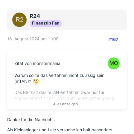
R24
Finanztip Fan
16. August 2024 um 11:08
#167
Zitat von monstermania
Warum sollte das Verfahren nicht zulässig sein
(mTAN)?
Das BSI hält das mTAN-Verfahren zwar nur für
eingeschränkt sicher, aber zumindest sicher genug
als 2-Faktor für das Online-Banking.
Alles anzeigen
Mas darf ja nicht vergessen, dass es für einen
Danke für die Nachricht.
konkreten Missbrauch Anmeldekennung/Password
für das Online-Banking
und
den 2-Faktor braucht.
Als Kleinanleger und Laie versuche ich halt besonders