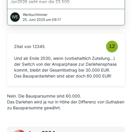
Jan2026 sieht man die 23.500.
Jan27 sind es aber nur 3.500.
WerAuchImmer
Da müssten doch eigentlich die fehlenden 6.500 + die
25. Juni 2025 um 09:17
üblichen 2.000 + die im Januar 2026 nicht wie üblich
gezahlten 2.000 rein. Also 10.500. in jan27.
Zitat von 12345
Und ab Ende 2030, wenn (vorbehaltlich Zuteilung...)
der Switch von der Ansparphase zur Darlehensphase
kommt, bleibt der Gesamtbetrag bei 30.000 EUR.
Das Bauspardarlehen sind aber doch 60.000 EUR!
Nein. Die Bausparsumme sind 60.000.
Das Darlehen wird ja nur in Höhe der Differenz von Guthaben
zu Bausparsumme gewährt.