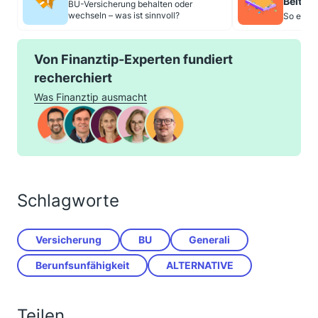
Beitra
BU-Versicherung behalten oder
wechseln – was ist sinnvoll?
So erhöh
Von Finanztip-Experten fundiert
recherchiert
Was Finanztip ausmacht
Schlagworte
Versicherung
BU
Generali
Berunfsunfähigkeit
ALTERNATIVE
Teilen