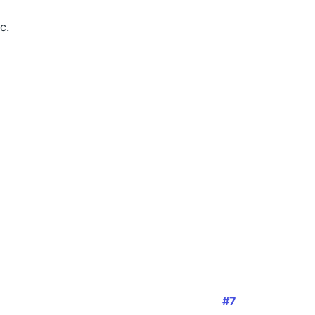
c.
#7