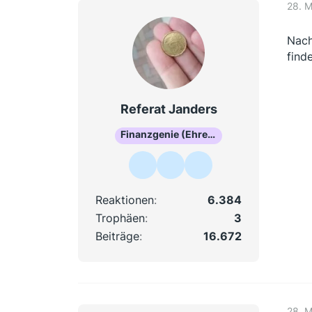
28. 
Nach
find
Referat Janders
Finanzgenie (Ehrenmitglied)
Reaktionen
6.384
Trophäen
3
Beiträge
16.672
28. 