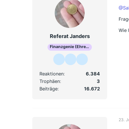
@Sai
Frag
Wie 
Referat Janders
Finanzgenie (Ehrenmitglied)
Reaktionen
6.384
Trophäen
3
Beiträge
16.672
23. J