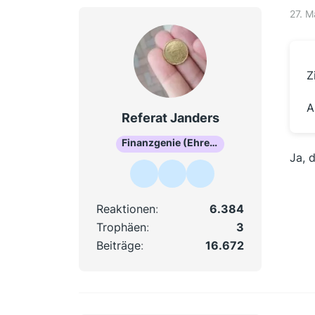
27. M
Z
A
Referat Janders
Finanzgenie (Ehrenmitglied)
Ja, 
Reaktionen
6.384
Trophäen
3
Beiträge
16.672