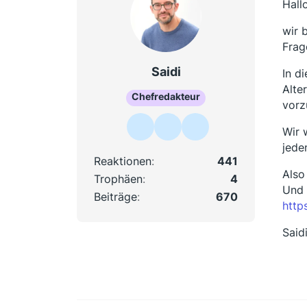
Hall
wir 
Frag
Saidi
In d
Alte
Chefredakteur
vorz
Wir 
jede
Reaktionen
441
Also
Trophäen
4
Und 
Beiträge
670
htt
Said