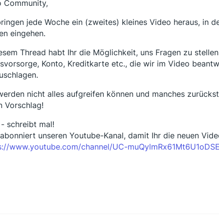
o Community,
bringen jede Woche ein (zweites) kleines Video heraus, in 
en eingehen.
iesem Thread habt Ihr die Möglichkeit, uns Fragen zu stell
rsvorsorge, Konto, Kreditkarte etc., die wir im Video beant
uschlagen.
werden nicht alles aufgreifen können und manches zurückst
n Vorschlag!
 - schreibt mal!
abonniert unseren Youtube-Kanal, damit Ihr die neuen Vi
ps://www.youtube.com/channel/UC-muQylmRx61Mt6U1oDS
i