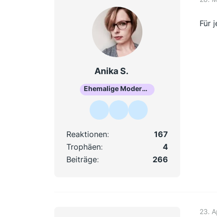
Für 
Anika S.
Ehemalige Moderatorin
Reaktionen
167
Trophäen
4
Beiträge
266
23. A