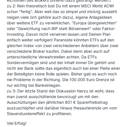
Richtlinien des Brokers ohnehin dazu gedrängt werden.)
zu 2: Rein theoretisch bist Du mit einem MSCI World ACWI
schon "fertig". Aber weil das so simpel und mickrig aussieht
neigen viele (ich gehöre auch dazu), eigene Anlageideen
über weitere ETF zu verwirklichen. "Europa übergewichten"
oder "Gewichtung nach BIP statt Börsenwert" oder Faktor-
Investing. Davon nicht verwirren lassen und Deinen Plan
einfach weiter verfolgen! Paranoide könnten ETFs auf den
gleichen Index von zwei verschiedenen Anbietern über zwei
verschiedene Broker kaufen. Dabei denn aber auch auf
unterschiedliche Verwahrstellen achten. Da ETFs
Sondervermögen sind und der Inhalt immer Dir gehört und
nicht der Bank sollte das eigentlich auch bei einer Pleite einer
der Beteiligten keine Rolle spielen. Bisher gab es auch noch
nie Probleme in der Richtung. Die 100.000 Euro Grenze ist
nur wichtig bei Bankeinlagen.
zu 3: Der letzte Stand der Diskussion hierzu ist wohl, dass
man zuerst ausschüttende bevorzugt um mit den
Ausschüttungen den jährlichen 801 € Sparerfreibetrag
auszuschöpfen und darüber hinaus thesaurierende um vom
Steuerstundeneffekt zu profitieren.
Viel Erfolg!