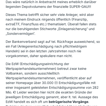
Das wäre natürlich in Anbetracht meines erheblich darüber
liegenden Depotvolumens der finanzielle SUPER-GAU!!!
Dieses Thema betrifft sicher sehr viele Anleger, wird aber
nach meinem Eindruck nirgends öffentlich (Finanztip,
extraETF, Finanzfluss etc.) thematisiert. Überall
fallen stets
nur die beruhigenden Stichworte „Einlagensicherung“ und
„Sondervermögen“.
Der Bankenverband sagt auf tel. Rückfrage ausweichend, so
ein Fall (Anlegerentschädigung nach pflichtwidrigem
Handeln) sei in den letzten Jahrzehnten noch nie
vorgekommen, daher spekuliere man nicht.
Die EdW (Entschädigungseinrichtung der
Wertpapierhandelsunternehmen) betreut zwar keine
Vollbanken, sondern ausschließlich
Wertpapierhandelsunternehmen, veröffentlicht aber auf
seiner Homepage über 30.000 (!) Entschädigungsfälle mit
einer insgesamt geleisteten Entschädigungssumme von 282
Mio. €! Leider werden hier nicht die exakten Gründe der
jeweiligen Entschädigung genannt, aber lt. tel. Aussage des
EdW handelt es sich oft um
betrügerische Vorgänge
.