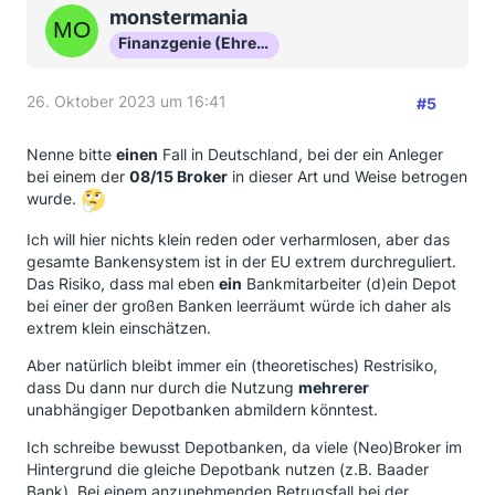
monstermania
Finanzgenie (Ehrenmitglied)
26. Oktober 2023 um 16:41
#5
Nenne bitte
einen
Fall in Deutschland, bei der ein Anleger
bei einem der
08/15 Broker
in dieser Art und Weise betrogen
wurde.
Ich will hier nichts klein reden oder verharmlosen, aber das
gesamte Bankensystem ist in der EU extrem durchreguliert.
Das Risiko, dass mal eben
ein
Bankmitarbeiter (d)ein Depot
bei einer der großen Banken leerräumt würde ich daher als
extrem klein einschätzen.
Aber natürlich bleibt immer ein (theoretisches) Restrisiko,
dass Du dann nur durch die Nutzung
mehrerer
unabhängiger Depotbanken abmildern könntest.
Ich schreibe bewusst Depotbanken, da viele (Neo)Broker im
Hintergrund die gleiche Depotbank nutzen (z.B. Baader
Bank). Bei einem anzunehmenden Betrugsfall bei der