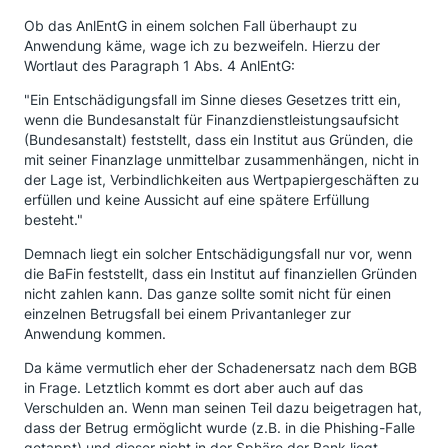
Ob das AnlEntG in einem solchen Fall überhaupt zu
Anwendung käme, wage ich zu bezweifeln. Hierzu der
Wortlaut des Paragraph 1 Abs. 4 AnlEntG:
"Ein Entschädigungsfall im Sinne dieses Gesetzes tritt ein,
wenn die Bundesanstalt für Finanzdienstleistungsaufsicht
(Bundesanstalt) feststellt, dass ein Institut aus Gründen, die
mit seiner Finanzlage unmittelbar zusammenhängen, nicht in
der Lage ist, Verbindlichkeiten aus Wertpapiergeschäften zu
erfüllen und keine Aussicht auf eine spätere Erfüllung
besteht."
Demnach liegt ein solcher Entschädigungsfall nur vor, wenn
die BaFin feststellt, dass ein Institut auf finanziellen Gründen
nicht zahlen kann. Das ganze sollte somit nicht für einen
einzelnen Betrugsfall bei einem Privantanleger zur
Anwendung kommen.
Da käme vermutlich eher der Schadenersatz nach dem BGB
in Frage. Letztlich kommt es dort aber auch auf das
Verschulden an. Wenn man seinen Teil dazu beigetragen hat,
dass der Betrug ermöglicht wurde (z.B. in die Phishing-Falle
getappt) und dieser nicht in der Sphäre der Bank liegt,