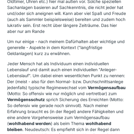
Oldtimer, Uhren etc.) hier mal außen vor. Solche speziellen
Sachanlagen basieren auf Sachkenntnis, die nicht jeder hat
und/oder sich aneignen will. Kann aber viel Spaß und Freude
(auch als Sammler beispielsweise) bereiten und zudem hoch
lukrativ sein. Erst recht über längere Zeiträume. Das hier
aber nur am Rande
Um nur einige - nach meinem Dafürhalten aber wichtige und
generelle - Aspekte in dem Kontext ("langfristige
Geldanlagen) kurz zu erwähnen.
Jeder Mensch hat als Individuum einen individuellen
Lebenslauf und damit auch einen individuellen "Anleger-
Lebenslauf". Um dabei einen wesentlichen Punkt zu nennen:
Der (meist - also für den Normal- bzw. Durchschnittsanlege
jedenfalls) typische Regimewechsel vom
Vermögensaufbau
(Motto: So offensiv wie nur möglich und vertretbar) zum
Vermögensschutz
sprich Sicherung des Erreichten (Motto:
So defensiv wie gerade noch sinnvoll). Nach meiner
Erfahrung braucht es (in der Regel) andere Fähigkeiten und
eine andere Vorgehensweise zum Vermögensaufbau
(
wohlhabend werden
) als beim Thema
wohlhabend
bleiben
. Neudeutsch: Es empfiehlt sich in der Regel dann