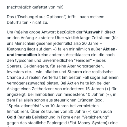
(nachträglich gefettet von mir)
Das ("Dschungel aus Optionen") trifft - nach meinem
Dafürhalten - nicht zu.
Um (m)eine grobe Antwort bezüglich der
"Auswahl"
direkt
an den Anfang zu stellen: Über wirklich lange Zeiträume (für
uns Menschlein gesehen jedenfalls) also 20 Jahre +
(Betonung liegt auf dem +) fallen mir nämlich außer
Aktien-
und Immobilien
keine anderen Assetklassen ein, die nach
den typischen und unvermeidlichen "Feinden" - jedes
Sparers, Geldanlegers, für seine Alter Vorsorgenden,
Investors etc. - wie Inflation und Steuern eine realistische
Chance auf realen Werterhalt (im besten Fall sogar auf einen
Vermögenszuwachs) bieten. Bei Aktien halte ich bei der
Anlage einen Zeithorizont von mindestens 15 Jahren (+) für
angezeigt, bei Immobilien von mindestens 10 Jahren (+), in
dem Fall allein schon aus steuerlichen Gründen (sog.
"Spekulationsfrist" von 10 Jahren bei vermieteten
Immobilien). Über Zeiträume von 30 Jahre (+) kann auch
Gold
(nur als Beimischung in Form einer "Versicherung"
gegen das staatliche Papiergeld (Fiat-Money-System)) eine