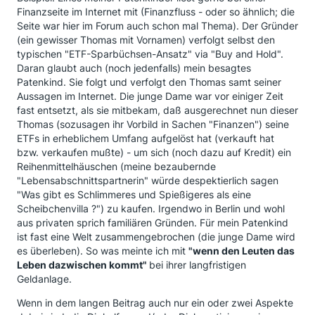
Finanzseite im Internet mit (Finanzfluss - oder so ähnlich; die
Seite war hier im Forum auch schon mal Thema). Der Gründer
(ein gewisser Thomas mit Vornamen) verfolgt selbst den
typischen "ETF-Sparbüchsen-Ansatz" via "Buy and Hold".
Daran glaubt auch (noch jedenfalls) mein besagtes
Patenkind. Sie folgt und verfolgt den Thomas samt seiner
Aussagen im Internet. Die junge Dame war vor einiger Zeit
fast entsetzt, als sie mitbekam, daß ausgerechnet nun dieser
Thomas (sozusagen ihr Vorbild in Sachen "Finanzen") seine
ETFs in erheblichem Umfang aufgelöst hat (verkauft hat
bzw. verkaufen mußte) - um sich (noch dazu auf Kredit) ein
Reihenmittelhäuschen (meine bezaubernde
"Lebensabschnittspartnerin" würde despektierlich sagen
"Was gibt es Schlimmeres und Spießigeres als eine
Scheibchenvilla ?") zu kaufen. Irgendwo in Berlin und wohl
aus privaten sprich familiären Gründen. Für mein Patenkind
ist fast eine Welt zusammengebrochen (die junge Dame wird
es überleben). So was meinte ich mit
"wenn den Leuten das
Leben dazwischen kommt"
bei ihrer langfristigen
Geldanlage.
Wenn in dem langen Beitrag auch nur ein oder zwei Aspekte