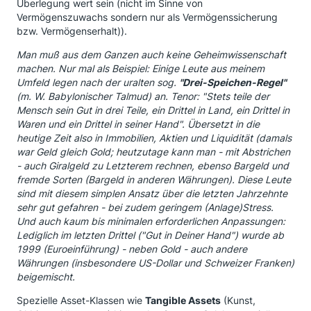
Überlegung wert sein (nicht im Sinne von
Vermögenszuwachs sondern nur als Vermögenssicherung
bzw. Vermögenserhalt)).
Man muß aus dem Ganzen auch keine Geheimwissenschaft
machen. Nur mal als Beispiel: Einige Leute aus meinem
Umfeld legen nach der uralten sog.
"Drei-Speichen-Regel"
(m. W. Babylonischer Talmud) an. Tenor: "Stets teile der
Mensch sein Gut in drei Teile, ein Drittel in Land, ein Drittel in
Waren und ein Drittel in seiner Hand". Übersetzt in die
heutige Zeit also in Immobilien, Aktien und Liquidität (damals
war Geld gleich Gold; heutzutage kann man - mit Abstrichen
- auch Giralgeld zu Letzterem rechnen, ebenso Bargeld und
fremde Sorten (Bargeld in anderen Währungen). Diese Leute
sind mit diesem simplen Ansatz über die letzten Jahrzehnte
sehr gut gefahren - bei zudem geringem (Anlage)Stress.
Und auch kaum bis minimalen erforderlichen Anpassungen:
Lediglich im letzten Drittel ("Gut in Deiner Hand") wurde ab
1999 (Euroeinführung) - neben Gold - auch andere
Währungen (insbesondere US-Dollar und Schweizer Franken)
beigemischt.
Spezielle Asset-Klassen wie
Tangible Assets
(Kunst,