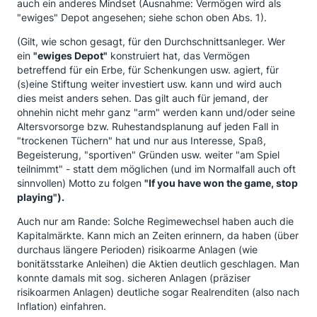
auch ein anderes Mindset (Ausnahme: Vermögen wird als
"ewiges" Depot angesehen; siehe schon oben Abs. 1).
(Gilt, wie schon gesagt, für den Durchschnittsanleger. Wer
ein
"ewiges Depot"
konstruiert hat, das Vermögen
betreffend für ein Erbe, für Schenkungen usw. agiert, für
(s)eine Stiftung weiter investiert usw. kann und wird auch
dies meist anders sehen. Das gilt auch für jemand, der
ohnehin nicht mehr ganz "arm" werden kann und/oder seine
Altersvorsorge bzw. Ruhestandsplanung auf jeden Fall in
"trockenen Tüchern" hat und nur aus Interesse, Spaß,
Begeisterung, "sportiven" Gründen usw. weiter "am Spiel
teilnimmt" - statt dem möglichen (und im Normalfall auch oft
sinnvollen) Motto zu folgen
"If you have won the game, stop
playing").
Auch nur am Rande: Solche Regimewechsel haben auch die
Kapitalmärkte. Kann mich an Zeiten erinnern, da haben (über
durchaus längere Perioden) risikoarme Anlagen (wie
bonitätsstarke Anleihen) die Aktien deutlich geschlagen. Man
konnte damals mit sog. sicheren Anlagen (präziser
risikoarmen Anlagen) deutliche sogar Realrenditen (also nach
Inflation) einfahren.