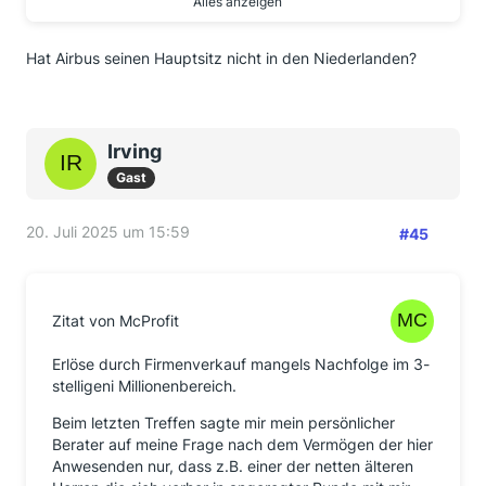
Alles anzeigen
usw. hatte ich mir neben Air Liquide angeschaut -
aber das französische Setting gefällt mir insgesamt
Hat Airbus seinen Hauptsitz nicht in den Niederlanden?
nicht (zentralistisch, etatistisch, teilweise
planwirtschaftliche oder sogar sozialistische Ansätze
- auch wenn solche Unternehmen praktisch immer
international bis global tätig sind, ihren Hauptsitz
haben sie in Frankreich).
Irving
Gast
So lange man sich bei seiner eigenen Vorgehensweise
der Vor- und Nachteile samt Risiken bewußt ist, kann
ich daran nicht ansatzweise etwas Falsches (oder gar
20. Juli 2025 um 15:59
#45
Verwerfliches) erkennen. Zudem muß die eigene
Vorgehensweise zu einem selbst passen - das erhöht
signifikant die Compliance den eigenen Finanzplan
betreffend. Meines Erachtens einer der wichtigsten
Zitat von McProfit
Faktoren für den langfristigen Erfolg.
Erlöse durch Firmenverkauf mangels Nachfolge im 3-
Nicht alle aber diverse Wege führen nach Rom.
stelligeni Millionenbereich.
Beim letzten Treffen sagte mir mein persönlicher
Dir wünsche ich weiter eine möglichst eiserne
Berater auf meine Frage nach dem Vermögen der hier
Gesundheit, einen genußvollen Ruhestand und gute
Anwesenden nur, dass z.B. einer der netten älteren