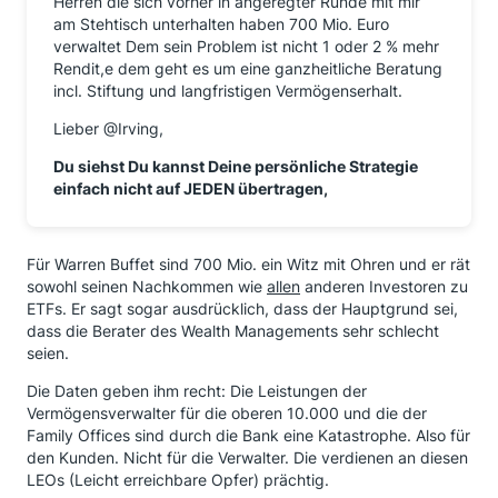
Finanz-Entscheidungen !
Herren die sich vorher in angeregter Runde mit mir
am Stehtisch unterhalten haben 700 Mio. Euro
verwaltet Dem sein Problem ist nicht 1 oder 2 % mehr
Rendit,e dem geht es um eine ganzheitliche Beratung
incl. Stiftung und langfristigen Vermögenserhalt.
Lieber @Irving,
Du siehst Du kannst Deine persönliche Strategie
einfach nicht auf JEDEN übertragen,
Für Warren Buffet sind 700 Mio. ein Witz mit Ohren und er rät
sowohl seinen Nachkommen wie
allen
anderen Investoren zu
ETFs. Er sagt sogar ausdrücklich, dass der Hauptgrund sei,
dass die Berater des Wealth Managements sehr schlecht
seien.
Die Daten geben ihm recht: Die Leistungen der
Vermögensverwalter für die oberen 10.000 und die der
Family Offices sind durch die Bank eine Katastrophe. Also für
den Kunden. Nicht für die Verwalter. Die verdienen an diesen
LEOs (Leicht erreichbare Opfer) prächtig.