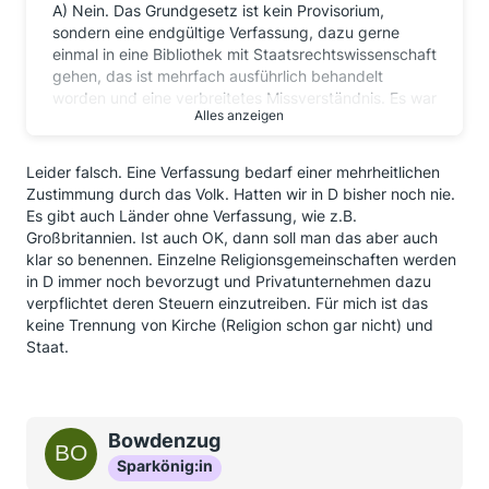
A) Nein. Das Grundgesetz ist kein Provisorium,
sondern eine endgültige Verfassung, dazu gerne
einmal in eine Bibliothek mit Staatsrechtswissenschaft
gehen, das ist mehrfach ausführlich behandelt
worden und eine verbreitetes Missverständnis. Es war
Alles anzeigen
ursprünglich in der Tat daher der Begriff verwendet
worden, es ist mittlerweile aber als endgültige Version
etabliert.
Leider falsch. Eine Verfassung bedarf einer mehrheitlichen
Zustimmung durch das Volk. Hatten wir in D bisher noch nie.
Es gibt auch Länder ohne Verfassung, wie z.B.
Großbritannien. Ist auch OK, dann soll man das aber auch
B) Zwangssteuern sind es nicht. Die Kirchensteuer
klar so benennen. Einzelne Religionsgemeinschaften werden
zahlt jemand der Mitglied der jeweiligen Kirche ist.
in D immer noch bevorzugt und Privatunternehmen dazu
Ganz einfach. Tritt derjenige aus der Kirche aus, dann
verpflichtet deren Steuern einzutreiben. Für mich ist das
zahlt er auch keine Kirchensteuer. Auch bei anderen
keine Trennung von Kirche (Religion schon gar nicht) und
Religionsgemeinschaften werden Beiträge /
Staat.
"Spenden" oder ähnliches zur Finanzierung erhoben.
Einziger Unterschied ist, dass sich die als KöR
organisierten Religionsgemeinschaften dazu der
Finanzverwaltung bedienen können. Im Übrigen steht
dies ausdrücklich auch anderen
Bowdenzug
Religionsgemeinschaften offen, sofern sie eben die
Sparkönig:in
Rechsform einer Körperschaft des öffentlichen