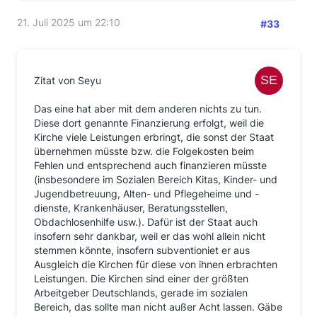
Rechtes annehmen wollen. Das ist aber regelmäßig
nicht der Fall, beispielsweise wegen der Folge der
21. Juli 2025 um 22:10
#33
Grundrechtsbindung und weitestgehenden Verlustes
der Grundrechtsträgereigenschaft.
Siehe Art. 140 GG i.V.m. Art. 137 Abs. 5 WRV
Zitat von Seyu
(5) Die Religionsgesellschaften bleiben
Das eine hat aber mit dem anderen nichts zu tun.
Körperschaften des öffentlichen Rechtes soweit sie
Diese dort genannte Finanzierung erfolgt, weil die
solche bisher waren.
Anderen
Kirche viele Leistungen erbringt, die sonst der Staat
Religionsgesellschaften sind auf ihren Antrag
übernehmen müsste bzw. die Folgekosten beim
gleiche Rechte zu gewähren, wenn sie durch ihre
Fehlen und entsprechend auch finanzieren müsste
Verfassung und die Zahl ihrer Mitglieder die
(insbesondere im Sozialen Bereich Kitas, Kinder- und
Gewähr der Dauer bieten.
Schließen sich mehrere
Jugendbetreuung, Alten- und Pflegeheime und -
derartige öffentlich-rechtliche Religionsgesellschaften
dienste, Krankenhäuser, Beratungsstellen,
zu einem Verbande zusammen, so ist auch dieser
Obdachlosenhilfe usw.). Dafür ist der Staat auch
Verband eine öffentlich-rechtliche Körperschaft.
insofern sehr dankbar, weil er das wohl allein nicht
(6) Die Religionsgesellschaften, welche
stemmen könnte, insofern subventioniet er aus
Körperschaften des öffentlichen Rechtes sind, sind
Ausgleich die Kirchen für diese von ihnen erbrachten
berechtigt, auf Grund der bürgerlichen Steuerlisten
Leistungen. Die Kirchen sind einer der größten
nach Maßgabe der landesrechtlichen Bestimmungen
Arbeitgeber Deutschlands, gerade im sozialen
Steuern zu erheben.
Bereich, das sollte man nicht außer Acht lassen. Gäbe