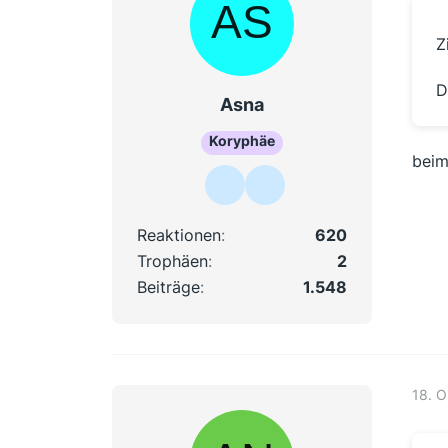
Z
D
Asna
Koryphäe
beim
Reaktionen
620
Trophäen
2
Beiträge
1.548
18. O