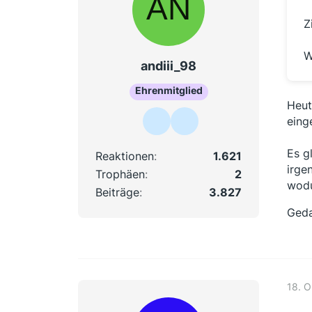
Z
W
andiii_98
Ehrenmitglied
Heut
ein
Es g
Reaktionen
1.621
irge
Trophäen
2
wodu
Beiträge
3.827
Geda
18. O