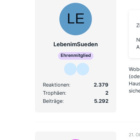
Z
N
LebenimSueden
A
Ehrenmitglied
Wobe
(ode
Haus
Reaktionen
2.379
sich
Trophäen
2
Beiträge
5.292
21. O