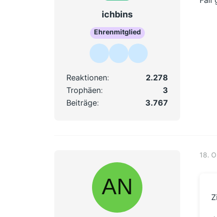
Fall
ichbins
Ehrenmitglied
Reaktionen
2.278
Trophäen
3
Beiträge
3.767
18. O
Z