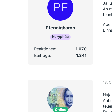
Ja, 
An m
feuc
Aber
Pfennigbaron
Einn
Koryphäe
Reaktionen
1.070
Beiträge
1.341
18. O
Naja
Anfa
teue
Online