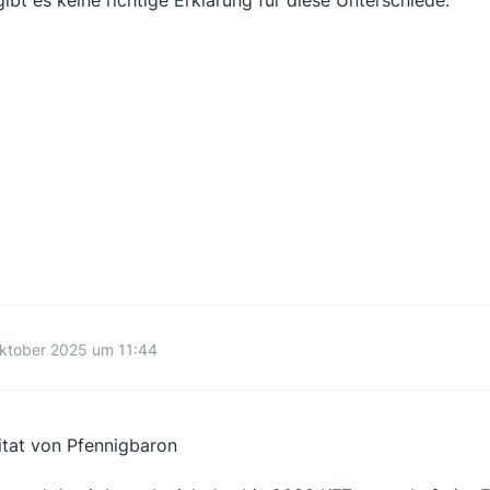
 gibt es keine richtige Erklärung für diese Unterschiede.
ktober 2025 um 11:44
itat von Pfennigbaron