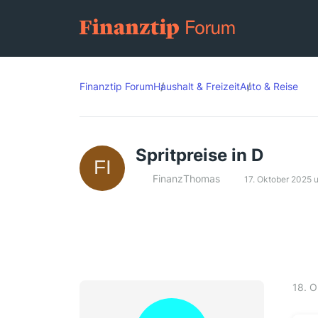
Finanztip Forum
Haushalt & Freizeit
Auto & Reise
Spritpreise in D
FinanzThomas
17. Oktober 2025 
18. O