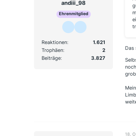
andiii_98
g
m
Ehrenmitglied
e
t
Reaktionen
1.621
Das 
Trophäen
2
Beiträge
3.827
Selb
noch
grob
Mein
Limb
weit
18. 