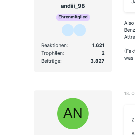
J
andiii_98
Ehrenmitglied
Also
Benz
Attr
Reaktionen
1.621
(Fak
Trophäen
2
was 
Beiträge
3.827
18. O
Z
A