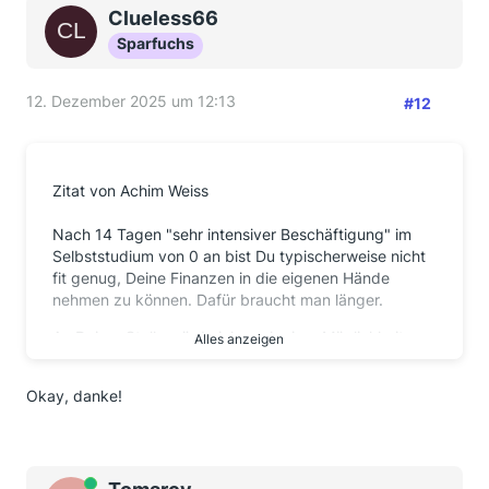
Clueless66
Sparfuchs
12. Dezember 2025 um 12:13
#12
Zitat von Achim Weiss
Nach 14 Tagen "sehr intensiver Beschäftigung" im
Selbststudium von 0 an bist Du typischerweise nicht
fit genug, Deine Finanzen in die eigenen Hände
nehmen zu können. Dafür braucht man länger.
An Deiner Stelle würde ich nach einer Möglichkeit
Alles anzeigen
suchen, das Geld zwischenzuparken und mir dann
schätzungsweise ein Vierteljahr Zeit nehmen, mich
Okay, danke!
schlauzulesen und schlauzufragen.
Nach dieser Zeit würde ich dann langsam anfangen,
Geld anzulegen.
Online