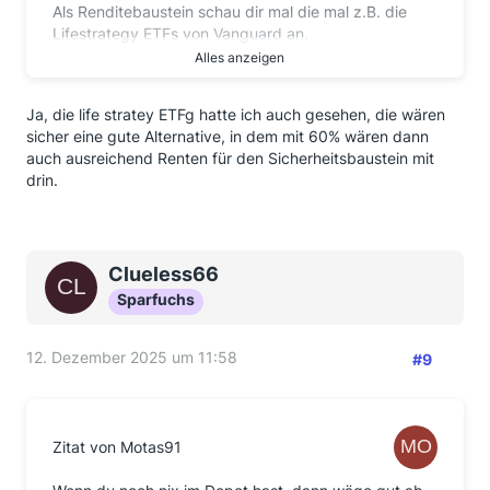
Als Renditebaustein schau dir mal die mal z.B. die
Lifestrategy ETFs von Vanguard an.
Alles anzeigen
Da sind breit gestreut schon Aktien und Anleihen ETF
gemischt. Da musst du dir nur das
Ja, die life stratey ETFg hatte ich auch gesehen, die wären
Mischungsverhältnis aussuchen und schon ist dein
sicher eine gute Alternative, in dem mit 60% wären dann
Portfolio fertig.
auch ausreichend Renten für den Sicherheitsbaustein mit
Du überlegst dir dann nur noch die Aufteilung
drin.
zwischen Sicherheit und Renditebaustein.
Fertig. Mach es so einfach wie möglich und verzettele
dich nicht....
Clueless66
Viel Erfolg bei deinen Finanzentscheidungen.
Sparfuchs
12. Dezember 2025 um 11:58
#9
Zitat von Motas91