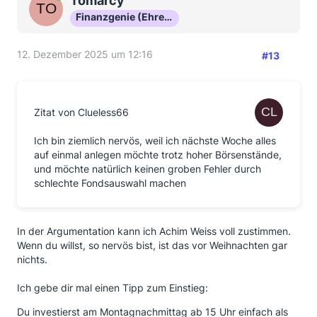
Tomarcy
Du bist offenkundig im Moment voller
Finanzgenie (Ehrenmitglied)
Gestaltungsdrang. Rom ist nicht an einem Tag erbaut
worden, in ähnlicher Weise wird ein Mensch, der sich
nie um Geldanlage gekümmert hat, in 14 Tagen nicht
12. Dezember 2025 um 12:16
#13
zum Profi.
Auch hier wieder Gestaltungsdrang ohne Ende. Das
ist viel zu kompliziert.
Zitat von Clueless66
Ich kann Dir davon nur innig abraten.
Ich bin ziemlich nervös, weil ich nächste Woche alles
Wer kaum weiß, was ein Schwimmring ist, sollte nicht
auf einmal anlegen möchte trotz hoher Börsenstände,
gleich ins Tiefe gehen.
und möchte natürlich keinen groben Fehler durch
schlechte Fondsauswahl machen
Es geht für Dich im Moment darum, eine gute
Warteposition zu finden, die Dir die Zeit gibt, Dich
schlauzulesen. Das könnten Tagesgelder sein, das
könnte ein Geldmarktfonds sein. Das Problem dabei
In der Argumentation kann ich Achim Weiss voll zustimmen.
ist, daß Dich möglicherweise schon der
Wenn du willst, so nervös bist, ist das vor Weihnachten gar
Geldmarktfonds an den Rand Deiner Fähigkeiten
nichts.
führen wird.
Ich gebe dir mal einen Tipp zum Einstieg:
Selber machen wollen und das dann auch
verantwortlich zu tun sind zwei Paar Stiefel.
Du investierst am Montagnachmittag ab 15 Uhr einfach als