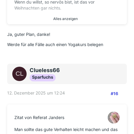
Wenn du willst, so nervös bist, ist das vor
Weihnachten gar nichts.
Alles anzeigen
Ich gebe dir mal einen Tipp zum Einstieg:
Du investierst am Montagnachmittag ab 15 Uhr
Ja, guter Plan, danke!
einfach als Einstieg 10.000 Euro in einen guten ETF
auf den MSCI World.
Werde für alle Fälle auch einen Yogakurs belegen
Den Rest schiebst du über die Feiertage gemütlich in
die „Ecke“ mit den real 1,9%.
Und dann machst du erstmal gar nichts.
Clueless66
Ich komme gerade vom Yoga-Kurs zurück und da
Sparfuchs
redet Micha irgendwas von belgischen
Staatsanleihen mit 3 % und so….
12. Dezember 2025 um 12:24
#16
Locker bleiben.
Zitat von Referat Janders
Man sollte das gute Verhalten leicht machen und das