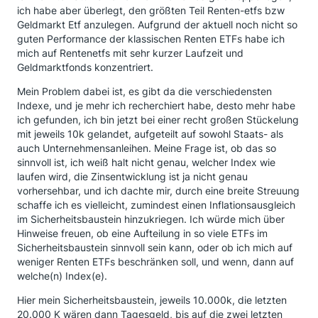
ich habe aber überlegt, den größten Teil Renten-etfs bzw
Geldmarkt Etf anzulegen. Aufgrund der aktuell noch nicht so
guten Performance der klassischen Renten ETFs habe ich
mich auf Rentenetfs mit sehr kurzer Laufzeit und
Geldmarktfonds konzentriert.
Mein Problem dabei ist, es gibt da die verschiedensten
Indexe, und je mehr ich recherchiert habe, desto mehr habe
ich gefunden, ich bin jetzt bei einer recht großen Stückelung
mit jeweils 10k gelandet, aufgeteilt auf sowohl Staats- als
auch Unternehmensanleihen. Meine Frage ist, ob das so
sinnvoll ist, ich weiß halt nicht genau, welcher Index wie
laufen wird, die Zinsentwicklung ist ja nicht genau
vorhersehbar, und ich dachte mir, durch eine breite Streuung
schaffe ich es vielleicht, zumindest einen Inflationsausgleich
im Sicherheitsbaustein hinzukriegen. Ich würde mich über
Hinweise freuen, ob eine Aufteilung in so viele ETFs im
Sicherheitsbaustein sinnvoll sein kann, oder ob ich mich auf
weniger Renten ETFs beschränken soll, und wenn, dann auf
welche(n) Index(e).
Hier mein Sicherheitsbaustein, jeweils 10.000k, die letzten
20.000 K wären dann Tagesgeld, bis auf die zwei letzten