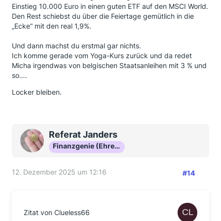
Einstieg 10.000 Euro in einen guten ETF auf den MSCI World.
Dein Name ist geradezu Programm. Deine primäre
Den Rest schiebst du über die Feiertage gemütlich in die
Aufgabe sollte jetzt sein, zunächst die clues zu finden
„Ecke“ mit den real 1,9%.
und erst danach zu handeln.
Und dann machst du erstmal gar nichts.
Ich komme gerade vom Yoga-Kurs zurück und da redet
Micha irgendwas von belgischen Staatsanleihen mit 3 % und
so….
Locker bleiben.
Referat Janders
Finanzgenie (Ehrenmitglied)
12. Dezember 2025 um 12:16
#14
Zitat von Clueless66