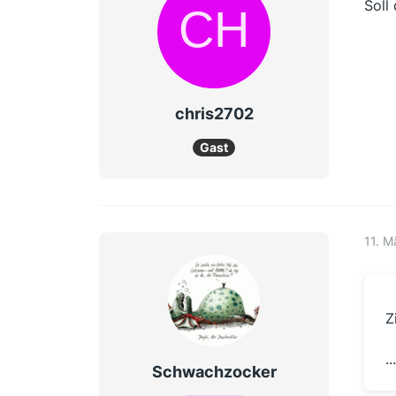
Soll
chris2702
Gast
11. M
Z
.
Schwachzocker