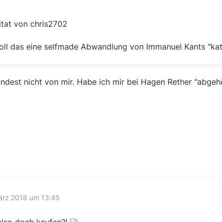
itat von chris2702
oll das eine selfmade Abwandlung von Immanuel Kants "kat
ndest nicht von mir. Habe ich mir bei Hagen Rether "abgehö
ärz 2018 um 13:45
also doch kaufen?!