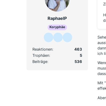
Z
H
RaphaelP
d
Koryphäe
Sehe
auss
dann
Reaktionen
463
ich l
Trophäen
5
Beiträge
536
Wenn
muss
dass
Mit 
effe
Aber