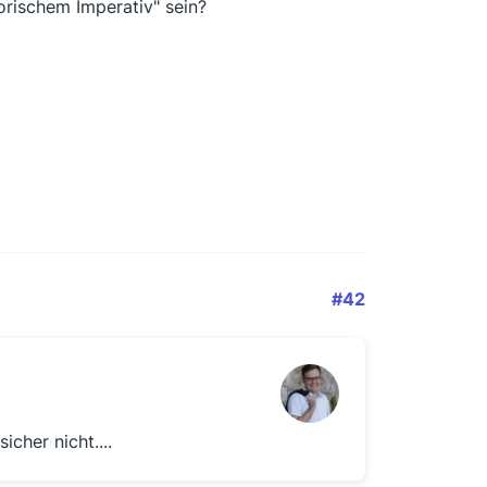
rischem Imperativ" sein?
#42
icher nicht....