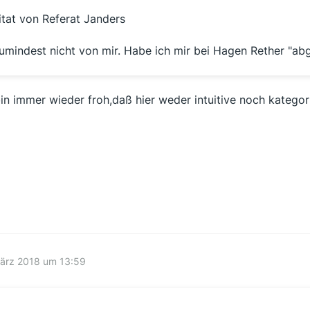
itat von Referat Janders
umindest nicht von mir. Habe ich mir bei Hagen Rether "abg
bin immer wieder froh,daß hier weder intuitive noch kategor
März 2018 um 13:59