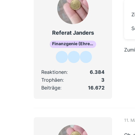
Z
S
Referat Janders
Finanzgenie (Ehrenmitglied)
Zumi
Reaktionen
6.384
Trophäen
3
Beiträge
16.672
11. M
Oh, 