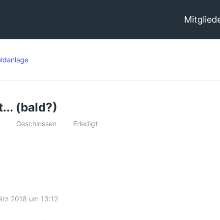
Mitglied
ldanlage
... (bald?)
Geschlossen
Erledigt
ärz 2018 um 13:12