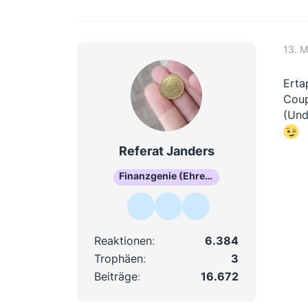
13. 
Erta
Coup
(Und
Referat Janders
Finanzgenie (Ehrenmitglied)
Reaktionen
6.384
Trophäen
3
Beiträge
16.672