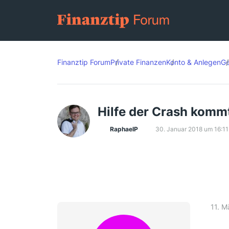
Finanztip Forum
Private Finanzen
Konto & Anlegen
Ge
Hilfe der Crash kommt
RaphaelP
30. Januar 2018 um 16:11
11. M