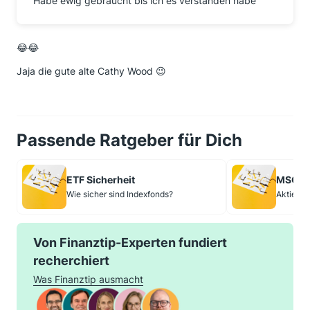
Habe ewig gebraucht bis ich es verstanden habe
😂😂
Jaja die gute alte Cathy Wood 😉
Passende Ratgeber für Dich
ETF Sicherheit
MSCI W
Wie sicher sind Indexfonds?
Aktien-A
Von Finanztip-Experten fundiert
recherchiert
Was Finanztip ausmacht