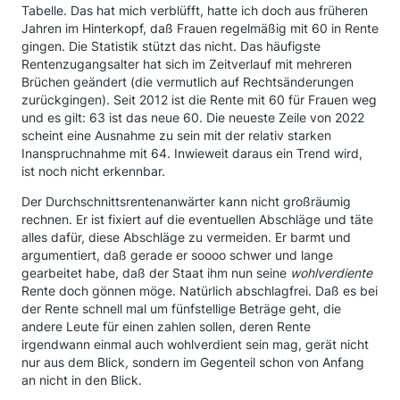
Tabelle. Das hat mich verblüfft, hatte ich doch aus früheren
Jahren im Hinterkopf, daß Frauen regelmäßig mit 60 in Rente
gingen. Die Statistik stützt das nicht. Das häufigste
Rentenzugangsalter hat sich im Zeitverlauf mit mehreren
Brüchen geändert (die vermutlich auf Rechtsänderungen
zurückgingen). Seit 2012 ist die Rente mit 60 für Frauen weg
und es gilt: 63 ist das neue 60. Die neueste Zeile von 2022
scheint eine Ausnahme zu sein mit der relativ starken
Inanspruchnahme mit 64. Inwieweit daraus ein Trend wird,
ist noch nicht erkennbar.
Der Durchschnittsrentenanwärter kann nicht großräumig
rechnen. Er ist fixiert auf die eventuellen Abschläge und täte
alles dafür, diese Abschläge zu vermeiden. Er barmt und
argumentiert, daß gerade er soooo schwer und lange
gearbeitet habe, daß der Staat ihm nun seine
wohlverdiente
Rente doch gönnen möge. Natürlich abschlagfrei. Daß es bei
der Rente schnell mal um fünfstellige Beträge geht, die
andere Leute für einen zahlen sollen, deren Rente
irgendwann einmal auch wohlverdient sein mag, gerät nicht
nur aus dem Blick, sondern im Gegenteil schon von Anfang
an nicht in den Blick.