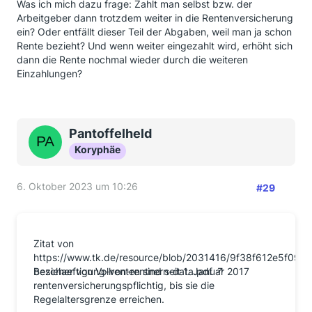
Was ich mich dazu frage: Zahlt man selbst bzw. der
Arbeitgeber dann trotzdem weiter in die Rentenversicherung
ein? Oder entfällt dieser Teil der Abgaben, weil man ja schon
Rente bezieht? Und wenn weiter eingezahlt wird, erhöht sich
dann die Rente nochmal wieder durch die weiteren
Einzahlungen?
Pantoffelheld
Koryphäe
6. Oktober 2023 um 10:26
#29
Zitat von
https://www.tk.de/resource/blob/2031416/9f38f612e5f097
beschaeftigung-von-rentnern-data.pdf
Bezieher von Vollrenten sind seit 1. Januar 2017
rentenversicherungspflichtig, bis sie die
Regelaltersgrenze erreichen.