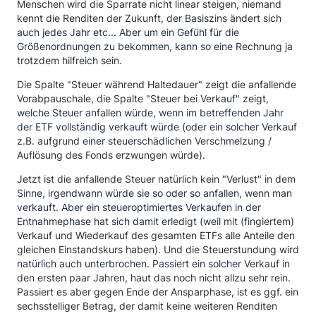
Menschen wird die Sparrate nicht linear steigen, niemand
kennt die Renditen der Zukunft, der Basiszins ändert sich
auch jedes Jahr etc... Aber um ein Gefühl für die
Größenordnungen zu bekommen, kann so eine Rechnung ja
trotzdem hilfreich sein.
Die Spalte "Steuer während Haltedauer" zeigt die anfallende
Vorabpauschale, die Spalte "Steuer bei Verkauf" zeigt,
welche Steuer anfallen würde, wenn im betreffenden Jahr
der ETF vollständig verkauft würde (oder ein solcher Verkauf
z.B. aufgrund einer steuerschädlichen Verschmelzung /
Auflösung des Fonds erzwungen würde).
Jetzt ist die anfallende Steuer natürlich kein "Verlust" in dem
Sinne, irgendwann würde sie so oder so anfallen, wenn man
verkauft. Aber ein steueroptimiertes Verkaufen in der
Entnahmephase hat sich damit erledigt (weil mit (fingiertem)
Verkauf und Wiederkauf des gesamten ETFs alle Anteile den
gleichen Einstandskurs haben). Und die Steuerstundung wird
natürlich auch unterbrochen. Passiert ein solcher Verkauf in
den ersten paar Jahren, haut das noch nicht allzu sehr rein.
Passiert es aber gegen Ende der Ansparphase, ist es ggf. ein
sechsstelliger Betrag, der damit keine weiteren Renditen