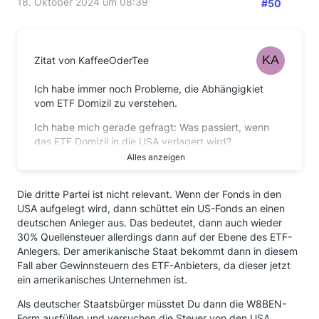
18. Oktober 2024 um 08:39
#50
Zitat von KaffeeOderTee
Ich habe immer noch Probleme, die Abhängigkiet
vom ETF Domizil zu verstehen.
Ich habe mich gerade gefragt: Was passiert, wenn
das ETF Domizil in die USA verlagert wird?
Alles anzeigen
Dann gibt es keine dritte Partei für das Domizil.
Die USA und der Deutsche Staat wollen aber immer
Die dritte Partei ist nicht relevant. Wenn der Fonds in den
noch "ihre" Steuern haben. Dann müsste doch
USA aufgelegt wird, dann schüttet ein US-Fonds an einen
unmittelbar das Besteuerungsabkommen zwischen
deutschen Anleger aus. Das bedeutet, dann auch wieder
USA und Deutschland gelten.
30% Quellensteuer allerdings dann auf der Ebene des ETF-
Anlegers. Der amerikanische Staat bekommt dann in diesem
Dann
müsste
vermutlich individuell pro ETF Nutzer
Fall aber Gewinnsteuern des ETF-Anbieters, da dieser jetzt
berechnet werden(?)
ein amerikanisches Unternehmen ist.
Wird also ein "ETF Domizil != USA" nur als Anlass
Als deutscher Staatsbürger müsstet Du dann die W8BEN-
genommen, um die Verwaltungsaufwände zu
Form ausfüllen und versuchen die Steuer von den USA