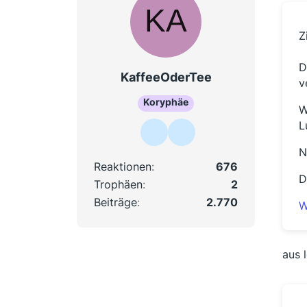
Z
D
KaffeeOderTee
v
Koryphäe
W
L
N
Reaktionen
676
D
Trophäen
2
Beiträge
2.770
W
aus 