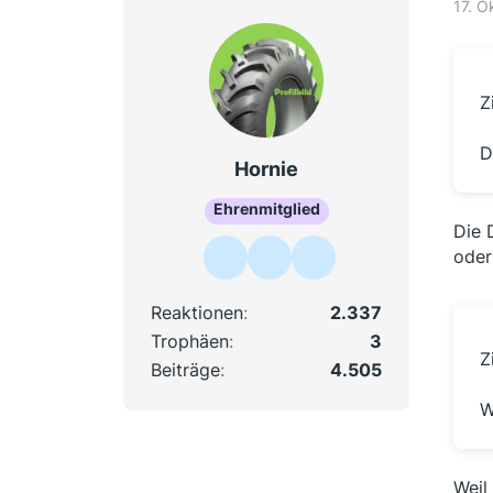
17. O
Z
D
Hornie
Ehrenmitglied
Die 
oder
Reaktionen
2.337
Trophäen
3
Z
Beiträge
4.505
W
Weil