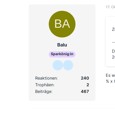
17. O
Z
...
Balu
D
Sparkönig:in
2
Es w
Reaktionen
240
% x 
Trophäen
2
Beiträge
467