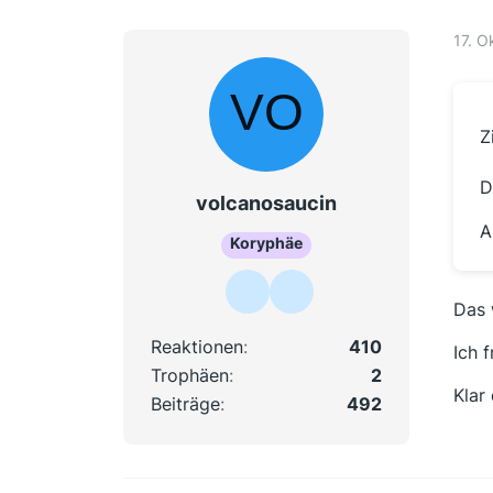
17. O
Z
D
volcanosaucin
A
Koryphäe
Das 
Reaktionen
410
Ich 
Trophäen
2
Klar
Beiträge
492