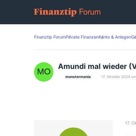
Finanztip Forum
Private Finanzen
Konto & Anlegen
Ge
Amundi mal wieder (
monstermania
17. Oktober 2024 um
17. O