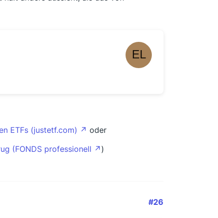
en ETFs (justetf.com)
oder
trug (FONDS professionell
)
#26