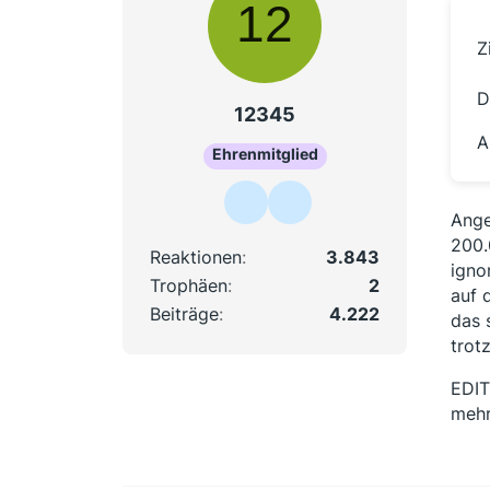
Z
D
12345
A
Ehrenmitglied
Ange
200.
Reaktionen
3.843
igno
Trophäen
2
auf 
Beiträge
4.222
das 
trot
EDIT
mehr