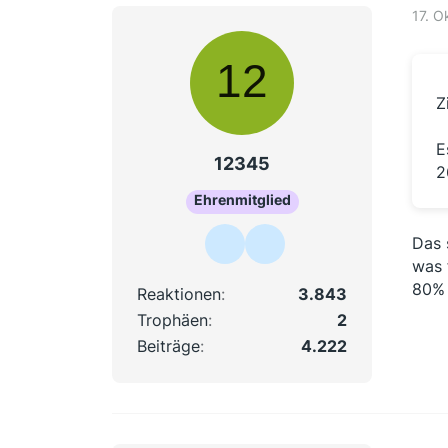
17. O
Z
E
12345
2
Ehrenmitglied
Das 
was 
80% 
Reaktionen
3.843
Trophäen
2
Beiträge
4.222