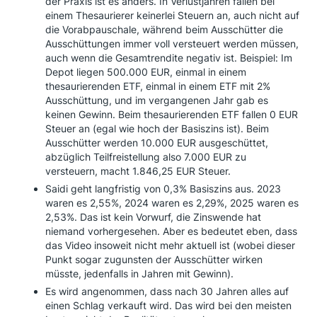
der Praxis ist es anders. In Verlustjahren fallen bei
einem Thesaurierer keinerlei Steuern an, auch nicht auf
die Vorabpauschale, während beim Ausschütter die
Ausschüttungen immer voll versteuert werden müssen,
auch wenn die Gesamtrendite negativ ist. Beispiel: Im
Depot liegen 500.000 EUR, einmal in einem
thesaurierenden ETF, einmal in einem ETF mit 2%
Ausschüttung, und im vergangenen Jahr gab es
keinen Gewinn. Beim thesaurierenden ETF fallen 0 EUR
Steuer an (egal wie hoch der Basiszins ist). Beim
Ausschütter werden 10.000 EUR ausgeschüttet,
abzüglich Teilfreistellung also 7.000 EUR zu
versteuern, macht 1.846,25 EUR Steuer.
Saidi geht langfristig von 0,3% Basiszins aus. 2023
waren es 2,55%, 2024 waren es 2,29%, 2025 waren es
2,53%. Das ist kein Vorwurf, die Zinswende hat
niemand vorhergesehen. Aber es bedeutet eben, dass
das Video insoweit nicht mehr aktuell ist (wobei dieser
Punkt sogar zugunsten der Ausschütter wirken
müsste, jedenfalls in Jahren mit Gewinn).
Es wird angenommen, dass nach 30 Jahren alles auf
einen Schlag verkauft wird. Das wird bei den meisten