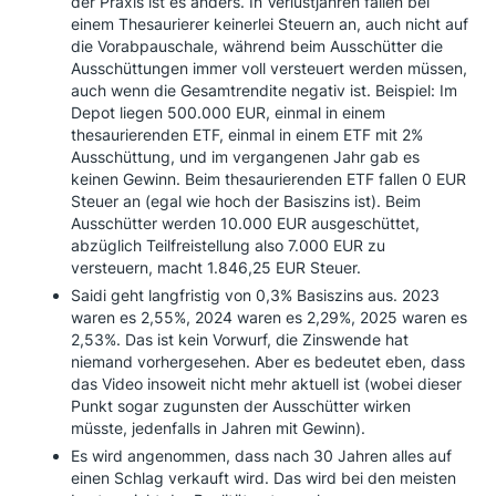
der Praxis ist es anders. In Verlustjahren fallen bei
einem Thesaurierer keinerlei Steuern an, auch nicht auf
die Vorabpauschale, während beim Ausschütter die
Ausschüttungen immer voll versteuert werden müssen,
auch wenn die Gesamtrendite negativ ist. Beispiel: Im
Depot liegen 500.000 EUR, einmal in einem
thesaurierenden ETF, einmal in einem ETF mit 2%
Ausschüttung, und im vergangenen Jahr gab es
keinen Gewinn. Beim thesaurierenden ETF fallen 0 EUR
Steuer an (egal wie hoch der Basiszins ist). Beim
Ausschütter werden 10.000 EUR ausgeschüttet,
abzüglich Teilfreistellung also 7.000 EUR zu
versteuern, macht 1.846,25 EUR Steuer.
Saidi geht langfristig von 0,3% Basiszins aus. 2023
waren es 2,55%, 2024 waren es 2,29%, 2025 waren es
2,53%. Das ist kein Vorwurf, die Zinswende hat
niemand vorhergesehen. Aber es bedeutet eben, dass
das Video insoweit nicht mehr aktuell ist (wobei dieser
Punkt sogar zugunsten der Ausschütter wirken
müsste, jedenfalls in Jahren mit Gewinn).
Es wird angenommen, dass nach 30 Jahren alles auf
einen Schlag verkauft wird. Das wird bei den meisten