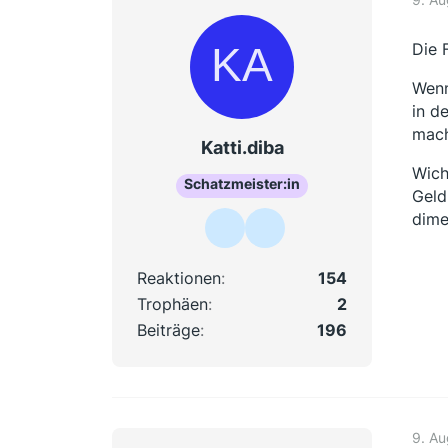
Die 
Wenn
in d
mach
Katti.diba
Wich
Schatzmeister:in
Geld
dime
Reaktionen
154
Trophäen
2
Beiträge
196
9. Au