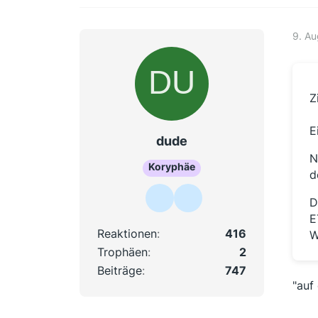
9. A
Z
E
dude
N
Koryphäe
d
D
E
Reaktionen
416
W
Trophäen
2
Beiträge
747
"auf