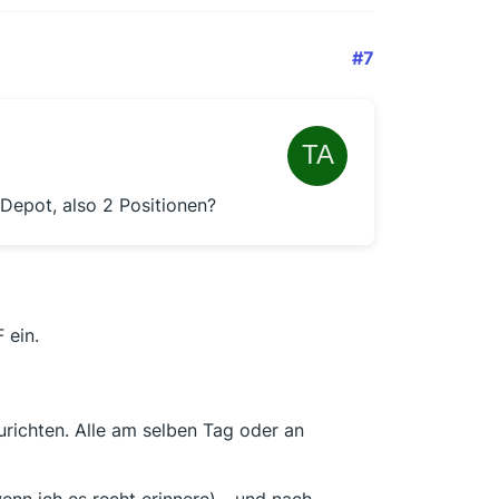
#7
 Depot, also 2 Positionen?
 ein.
urichten. Alle am selben Tag oder an
nn ich es recht erinnere) - und nach