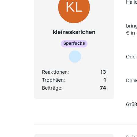
Hallo
brin
kleineskarlchen
€ in
Sparfuchs
Oder
Reaktionen
13
Trophäen
1
Dank
Beiträge
74
Grü
9. Au