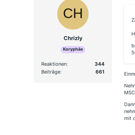
Z
H
Chrizly
b
Koryphäe
5
Reaktionen
344
Beiträge
661
Einm
Nehm
MSCI
Dann
nehm
mit 