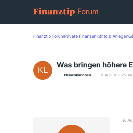
Finanztip Forum
Private Finanzen
Konto & Anlegen
Ge
Was bringen höhere 
kleineskarlchen
9. August 2025 um
9. A