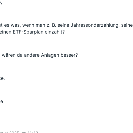
,
gt es was, wenn man z. B. seine Jahressonderzahlung, seine
 einen ETF-Sparplan einzahlt?
 wären da andere Anlagen besser?
e.
ße
gust 2025 um 11:42