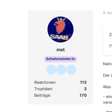
9. A
Z
?
mst
Schatzmeister:in
Nein
Der 
Reaktionen
113
Was 
Trophäen
3
Beiträge
170
- ei
vers
- de