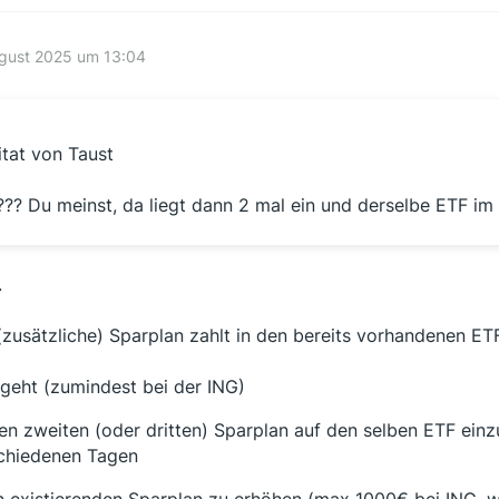
ugust 2025 um 13:04
itat von Taust
??? Du meinst, da liegt dann 2 mal ein und derselbe ETF im
.
(zusätzliche) Sparplan zahlt in den bereits vorhandenen ETF
geht (zumindest bei der ING)
nen zweiten (oder dritten) Sparplan auf den selben ETF einz
chiedenen Tagen
n existierenden Sparplan zu erhöhen (max 1000€ bei ING, we