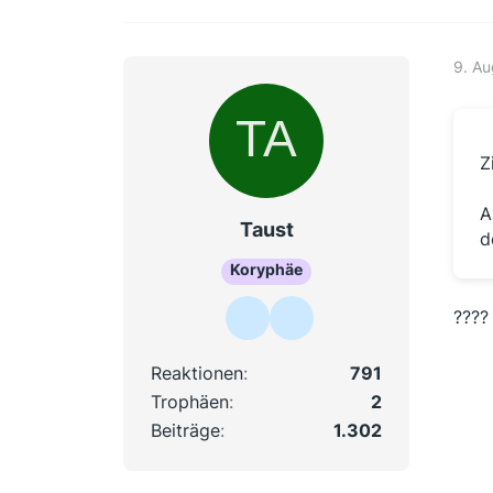
9. A
Z
A
Taust
d
Koryphäe
????
Reaktionen
791
Trophäen
2
Beiträge
1.302