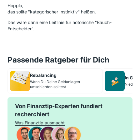
Hoppla,
das sollte "kategorischer Instinktiv" heißen.
Das wäre dann eine Leitlinie für notorische "Bauch-
Entscheider".
Passende Ratgeber für Dich
Rebalancing
In Gol
Wann Du Deine Geldanlagen
Niedrige
umschichten solltest
Von Finanztip-Experten fundiert
recherchiert
Was Finanztip ausmacht