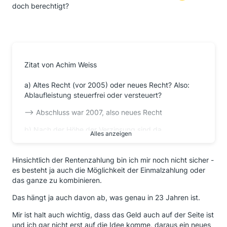
doch berechtigt?
Zitat von Achim Weiss
a) Altes Recht (vor 2005) oder neues Recht? Also:
Ablaufleistung steuerfrei oder versteuert?
--> Abschluss war 2007, also neues Recht
b) Nach der Höhe der Verzinsung sind da
Alles anzeigen
Staatsanleihen drin.
-> Korrekt.
Hinsichtlich der Rentenzahlung bin ich mir noch nicht sicher -
es besteht ja auch die Möglichkeit der Einmalzahlung oder
Also Wechsel des Anlagemediums. Vorher Renten,
das ganze zu kombinieren.
jetzt Aktien. Äpfel mit Birnen verglichen.
Das hängt ja auch davon ab, was genau in 23 Jahren ist.
Eine Rentenversicherung ist immer quasi ein
Doppelvertrag: Sie ist eine Verbindung eines
Mir ist halt auch wichtig, dass das Geld auch auf der Seite ist
Sparvertrags mit einem Rentenvertrag.
und ich gar nicht erst auf die Idee komme, daraus ein neues