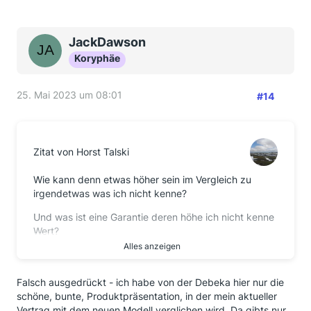
JackDawson
Koryphäe
25. Mai 2023 um 08:01
#14
Zitat von Horst Talski
Wie kann denn etwas höher sein im Vergleich zu
irgendetwas was ich nicht kenne?
Und was ist eine Garantie deren höhe ich nicht kenne
Wert?
Alles anzeigen
Sehr dubios diese Debeka.
Bis zur Rückkehr deines Beraters empfehle ich dir
Falsch ausgedrückt - ich habe von der Debeka hier nur die
das Buch vom Hartmut Walz und Ulrich Bosetti.
schöne, bunte, Produktpräsentation, in der mein aktueller
Vertrag mit dem neuen Modell verglichen wird. Da gibts nur