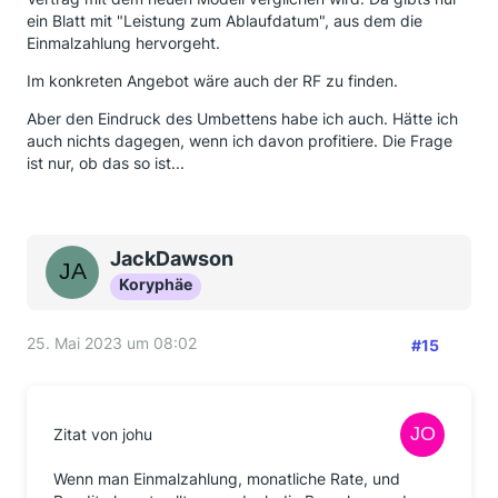
https://hartmutwalz.de/start-serie-verraten-statt-
ein Blatt mit "Leistung zum Ablaufdatum", aus dem die
beraten/
Einmalzahlung hervorgeht.
Mir scheint es so das du von deinem Vertreter
Im konkreten Angebot wäre auch der RF zu finden.
umgebettet werden sollst.
Aber den Eindruck des Umbettens habe ich auch. Hätte ich
auch nichts dagegen, wenn ich davon profitiere. Die Frage
ist nur, ob das so ist...
JackDawson
Koryphäe
25. Mai 2023 um 08:02
#15
Zitat von johu
Wenn man Einmalzahlung, monatliche Rate, und