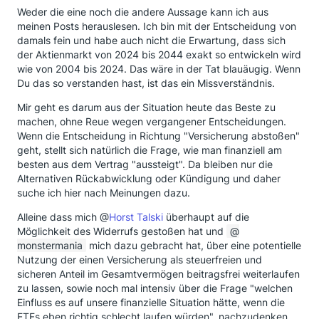
Weder die eine noch die andere Aussage kann ich aus
meinen Posts herauslesen. Ich bin mit der Entscheidung von
damals fein und habe auch nicht die Erwartung, dass sich
der Aktienmarkt von 2024 bis 2044 exakt so entwickeln wird
wie von 2004 bis 2024. Das wäre in der Tat blauäugig. Wenn
Du das so verstanden hast, ist das ein Missverständnis.
Mir geht es darum aus der Situation heute das Beste zu
machen, ohne Reue wegen vergangener Entscheidungen.
Wenn die Entscheidung in Richtung "Versicherung abstoßen"
geht, stellt sich natürlich die Frage, wie man finanziell am
besten aus dem Vertrag "aussteigt". Da bleiben nur die
Alternativen Rückabwicklung oder Kündigung und daher
suche ich hier nach Meinungen dazu.
Alleine dass mich @
Horst Talski
überhaupt auf die
Möglichkeit des Widerrufs gestoßen hat und
monstermania
mich dazu gebracht hat, über eine potentielle
Nutzung der einen Versicherung als steuerfreien und
sicheren Anteil im Gesamtvermögen beitragsfrei weiterlaufen
zu lassen, sowie noch mal intensiv über die Frage "welchen
Einfluss es auf unsere finanzielle Situation hätte, wenn die
ETFs eben richtig schlecht laufen würden", nachzudenken,