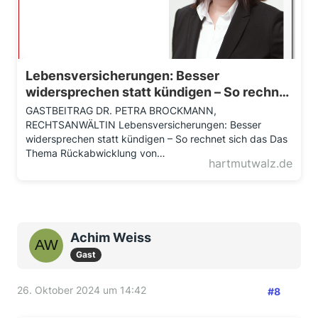
Lebensversicherungen: Besser
widersprechen statt kündigen – So rechnet
sich das - Prof. Dr. Hartmut Walz
GASTBEITRAG DR. PETRA BROCKMANN,
RECHTSANWÄLTIN Lebensversicherungen: Besser
widersprechen statt kündigen – So rechnet sich das Das
Thema Rückabwicklung von…
hartmutwalz.de
Achim Weiss
Gast
26. Oktober 2024 um 14:42
#8