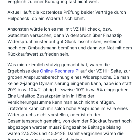
Vergleich zu einer Kündigung fast nicht wert.
Aktuell läuft die kostenlose Prüfung beider Verträge durch
Helpcheck, ob ein Widerruf sich lohnt.
Ansonsten würde ich es mal mit VZ HH check, bzw.
Gutachten versuchen, dann Widerspruch über Finanztip
Widerspruchmuster auf gut Glück losschicken, vielleicht
noch den Ombudsmann bemühen und dann zur Not mit dem
Rückkaufswert zufrieden sein.
Was mich ziemlich stutzig gemacht hat, waren die
Ergebnisse des
Online-Rechners
auf der VZ HH Seite, zur
groben Anspruchsberechnung eines Widerspruchs. Da man
keine 2-jährige Dynamisierung eingeben kann, habe ich statt
20% bzw. 10% 2-jährig hilfsweise 10% bzw. 5% eingegeben.
Eine Unfalltod Zusatzprämie in in Höhe der
Versicherungssumme kann man auch nicht einfügen.
Trotzdem kann ich mir solch hohe Ansprüche im Falle eines
Widerspruchs nicht vorstellen, oder ist da der
Gesamtanspruch gemeint, von dem der Rückkaufswert noch
abgezogen werden muss? Eingezahlte Beiträge bislang
waren 27.573€ und 45.912€. Damit verglichen wären die
Ansprüche quasi unwesentlich höher.