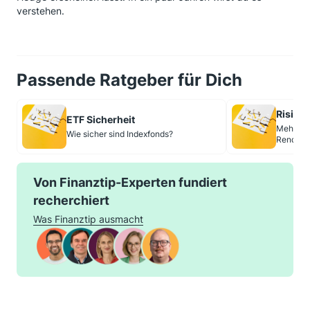
verstehen.
Passende Ratgeber für Dich
Risikop
ETF Sicherheit
Mehr Ris
Wie sicher sind Indexfonds?
Rendite 
Von Finanztip-Experten fundiert
recherchiert
Was Finanztip ausmacht