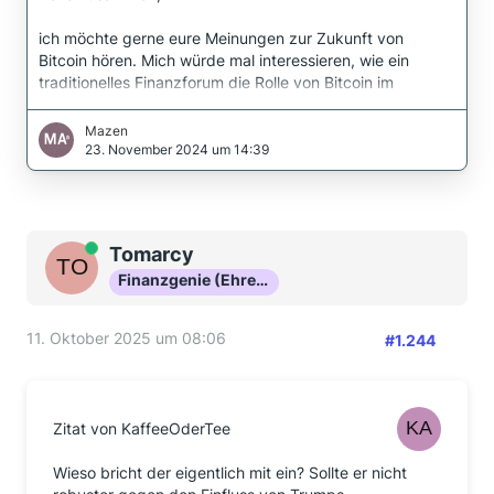
ich möchte gerne eure Meinungen zur Zukunft von
Bitcoin hören. Mich würde mal interessieren, wie ein
traditionelles Finanzforum die Rolle von Bitcoin im
Finanzsystem sieht. Es gab hier zwar in der
Vergangenheit schon in unterschiedlichen Threads
Mazen
Diskussionen zum Bitcoin, nur häufig wurden diese
23. November 2024 um 14:39
Threads gekapert. Aus diesem Grund habe ich mir
erlaubt, einen zentralen Anlaufpunkt zum Thema Bitcoin
zu erstellen.
Online
Tomarcy
Persönlich bin ich davon überzeugt, dass Bitcoin in den
Finanzgenie (Ehrenmitglied)
nächsten…
11. Oktober 2025 um 08:06
#1.244
Zitat von KaffeeOderTee
Wieso bricht der eigentlich mit ein? Sollte er nicht