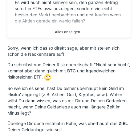
Es wird auch nicht sinnvoll sein, den ganzen Betrag
sofort in ETFs usw. anzulegen, sondern vielleicht
besser den Markt beobachten und erst kaufen wenn
die Aktien gerade ein wenig fallen?
Risikobereitschaft
Alles anzeigen
Ist bei mir sicher nicht sehr hoch, es ist mir allerdings
Sorry, wenn ich das so direkt sage, aber mit stellen sich
bewusst, es wird nicht ohne gehen.
schon die Nackenhaare auf!
Selbsteinschätzung leichte bis mittlere
Du schreibst von Deiner Risikobereitschaft "Nicht sehr hoch",
Risikobereitschaft
kommst aber dann gleich mit BTC und irgendwelchen
2-3% würde ich auch zocken, z.B. Bitcoins
risikoreichen ETF.
5-10% vielleicht risikoreichere ETFs
So wie ich es sehe, hast Du bisher überhaupt kein Geld im
'Risiko' angelegt (z.B. Aktien, Gold, Kryptos, usw.). Woher
Vorsorgewohnung kommt für mich nicht in Frage
willst Du dann wissen, was es mit Dir und Deinen Gedanken
macht, wenn Deine Geldanlage auch mal längere Zeit im
Minus liegt?
Ich freue mich über Ideen, Anregungen, Fragen (die
mir beim Denken helfen), Kritik, unterschiedliche
Überlege Dir doch erstmal in Ruhe, was überhaupt das
ZIEL
Meinungen .......
Deiner Geldanlage sein soll!