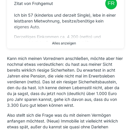
Zitat von Frohgemut
Ich bin 57 (kinderlos und derzeit Single), lebe in einer
leistbaren Mietwohnung, besitze/benötige kein
eigenes Auto.
Derzeitiges Einkommen ca. 4.200 (netto) und
voraussichtliche Pension mit 65 wird (Stand heute)
Alles anzeigen
ca. 3.300 betragen.
Kann mich meinen Vorrednern anschließen, möchte aber hier
nochmal etwas verdeutlichen: du hast aus meiner Sicht
Derzeitiges Kapital ca. 220k
bereits wirklich riesige Sicherheiten. Du erwartest in acht
In den 8 Jahren bis zur Pensionierung werde ich pro
Jahren eine Pension, die viele nicht mal im Erwerbsleben
Jahr noch ca. 20k sparen (eher mehr).
verdienen (netto). Das ist ein riesiger Sicherheitsbaustein,
den du da hast. Ich kenne deinen Lebensstil nicht, aber da
Private Altersvorsorge oder Lebensversicherung
du ja sagst, dass du jetzt noch (deutlich) über 1.000 Euro
habe ich keine.
pro Jahr sparen kannst, gehe ich davon aus, dass du von
3.300 Euro gut leben können wirst.
Aus einem Hausverkauf erhalten ich in den
Also stellt sich die Frage was du mit deinem Vermögen
kommenden Wochen noch 300k.
anfangen möchtest. (Neue) Immobilie ist vielleicht wirklich
etwas spät, außer du kannst sie quasi ohne Darlehen