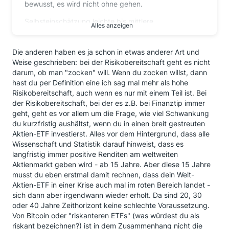
bewusst, es wird nicht ohne gehen.
Selbsteinschätzung leichte bis mittlere
Alles anzeigen
Risikobereitschaft
2-3% würde ich auch zocken, z.B. Bitcoins
Die anderen haben es ja schon in etwas anderer Art und
Weise geschrieben: bei der Risikobereitschaft geht es nicht
5-10% vielleicht risikoreichere ETFs
darum, ob man "zocken" will. Wenn du zocken willst, dann
hast du per Definition eine ich sag mal mehr als hohe
Vorsorgewohnung kommt für mich nicht in Frage
Risikobereitschaft, auch wenn es nur mit einem Teil ist. Bei
der Risikobereitschaft, bei der es z.B. bei Finanztip immer
geht, geht es vor allem um die Frage, wie viel Schwankung
du kurzfristig aushältst, wenn du in einen breit gestreuten
Aktien-ETF investierst. Alles vor dem Hintergrund, dass alle
Wissenschaft und Statistik darauf hinweist, dass es
langfristig immer positive Renditen am weltweiten
Aktienmarkt geben wird - ab 15 Jahre. Aber diese 15 Jahre
musst du eben erstmal damit rechnen, dass dein Welt-
Aktien-ETF in einer Krise auch mal im roten Bereich landet -
sich dann aber irgendwann wieder erholt. Da sind 20, 30
oder 40 Jahre Zeithorizont keine schlechte Voraussetzung.
Von Bitcoin oder "riskanteren ETFs" (was würdest du als
riskant bezeichnen?) ist in dem Zusammenhang nicht die