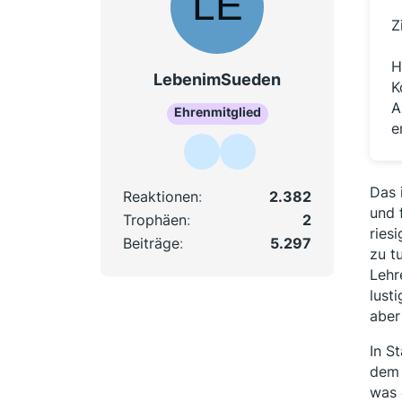
Z
H
LebenimSueden
K
A
Ehrenmitglied
e
Das 
Reaktionen
2.382
und 
Trophäen
2
ries
Beiträge
5.297
zu t
Lehr
lust
aber
In S
dem 
was 