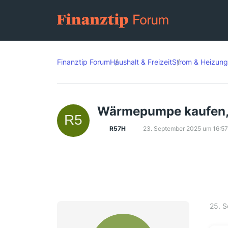
Finanztip Forum
Haushalt & Freizeit
Strom & Heizung
Wärmepumpe kaufen, w
R57H
23. September 2025 um 16:57
25. 