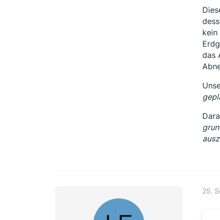
Dies
dess
kein
Erdg
das 
Abne
Unse
gepl
Dara
grun
ausz
25. 