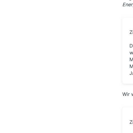
Ener
Z
D
w
M
M
J
Wir 
Z