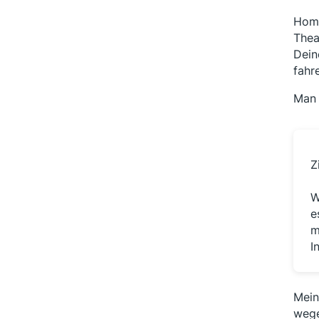
Home
Thea
Dein
fahr
Man 
Z
W
e
m
I
Mein
wege