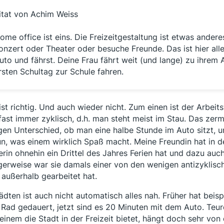
itat von Achim Weiss
ome office ist eins. Die Freizeitgestaltung ist etwas andere
onzert oder Theater oder besuche Freunde. Das ist hier alle
uto und fährst. Deine Frau fährt weit (und lange) zu ihrem 
rsten Schultag zur Schule fahren.
ist richtig. Und auch wieder nicht. Zum einen ist der Arbei
fast immer zyklisch, d.h. man steht meist im Stau. Das zer
igen Unterschied, ob man eine halbe Stunde im Auto sitzt,
un, was einem wirklich Spaß macht. Meine Freundin hat in de
erin ohnehin ein Drittel des Jahres Ferien hat und dazu auc
igerweise war sie damals einer von den wenigen antizyklisc
 außerhalb gearbeitet hat.
tädten ist auch nicht automatisch alles nah. Früher hat bei
Rad gedauert, jetzt sind es 20 Minuten mit dem Auto. Teur
einem die Stadt in der Freizeit bietet, hängt doch sehr von