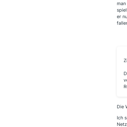
man 
spie
er n
falle
Z
D
v
R
Die 
Ich 
Netz