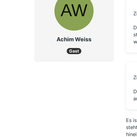
Z
D
s
Achim Weiss
w
Gast
Z
D
a
Es i
steh
hine