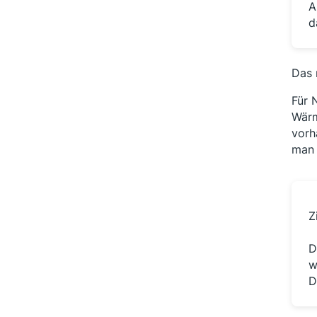
A
d
Das 
Für 
Wärm
vorh
man 
Z
D
w
D