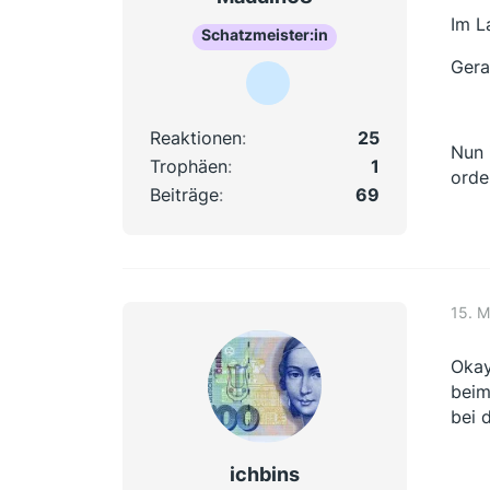
Im L
Schatzmeister:in
Gera
Reaktionen
25
Nun 
Trophäen
1
orde
Beiträge
69
15. M
Okay
beim
bei 
ichbins