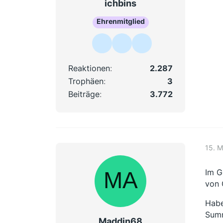
ichbins
Ehrenmitglied
Reaktionen
2.287
Trophäen
3
Beiträge
3.772
15. M
Im G
von 
Habe
Summ
Maddin68