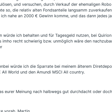
ulösen, und versuchen, durch Verkauf der ehemaligen Rob
te so, die relativ alten Fondsanteile langsamm zuverkaufen 
 ich nahe an 2000 € Gewinn komme, und das dann jedes jah
in würde ich behalten und für Tagesgeld nutzen, bei Quirio
s imho recht schwierig bzw. unmöglich wäre den nachzubau
er
nbei würde ich die Sparrate bei meinem älterem Diretdep
 All World und den Amundi MSCI All country.
das eurer Meinung nach halbwegs gut durchdacht oder doch
e vorab, Martin