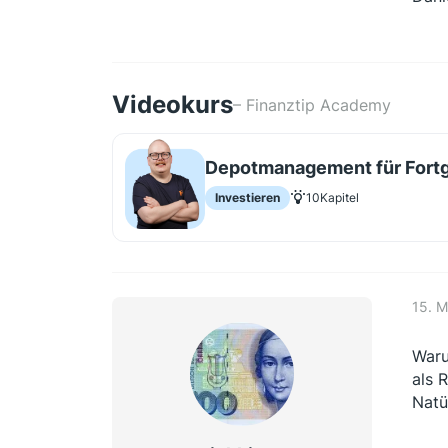
Videokurs
– Finanztip Academy
Depotmanagement für Fortge
Investieren
10
Kapitel
15. M
Waru
als 
Natü