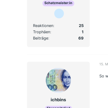
Schatzmeister:in
Reaktionen
25
Trophäen
1
Beiträge
69
15. M
So w
ichbins