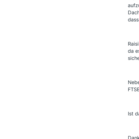
aufz
Dach
dass
Rais
da e
sich
Nebe
FTSE
Ist 
Dank