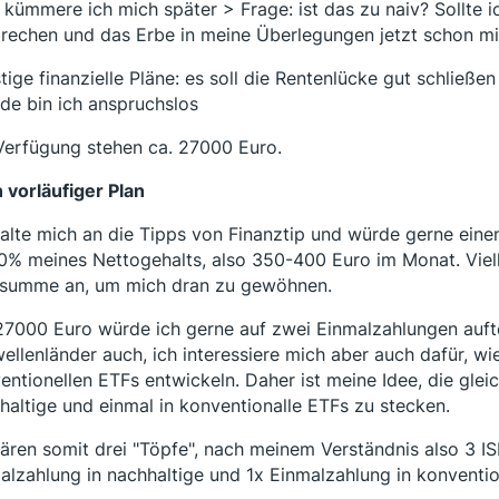
 kümmere ich mich später > Frage: ist das zu naiv? Sollte i
rechen und das Erbe in meine Überlegungen jetzt schon mi
tige finanzielle Pläne: es soll die Rentenlücke gut schließen
de bin ich anspruchslos
Verfügung stehen ca. 27000 Euro.
 vorläufiger Plan
halte mich an die Tipps von Finanztip und würde gerne eine
0% meines Nettogehalts, also 350-400 Euro im Monat. Vielle
summe an, um mich dran zu gewöhnen.
27000 Euro würde ich gerne auf zwei Einmalzahlungen aufteil
ellenländer auch, ich interessiere mich aber auch dafür, wi
entionellen ETFs entwickeln. Daher ist meine Idee, die gle
haltige und einmal in konventionalle ETFs zu stecken.
ären somit drei "Töpfe", nach meinem Verständnis also 3 I
alzahlung in nachhaltige und 1x Einmalzahlung in konventio