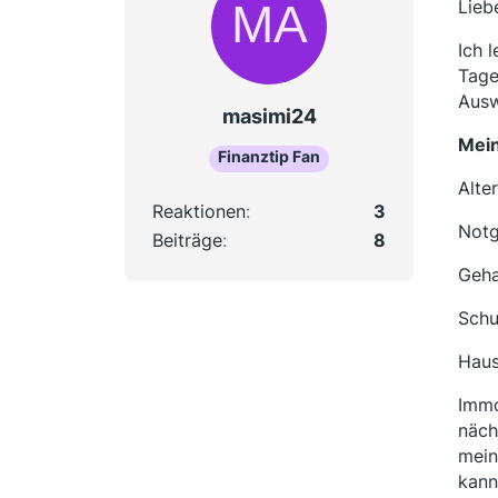
Lieb
Ich 
Tage
Ausw
masimi24
Mein
Finanztip Fan
Alte
Reaktionen
3
Notg
Beiträge
8
Geha
Schu
Haus
Immo
näch
mein
kann