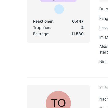
Du m
Fang
Reaktionen
6.447
Trophäen
2
Lass
Beiträge
11.530
Im M
Also
star
Nimm
21. A
Nach