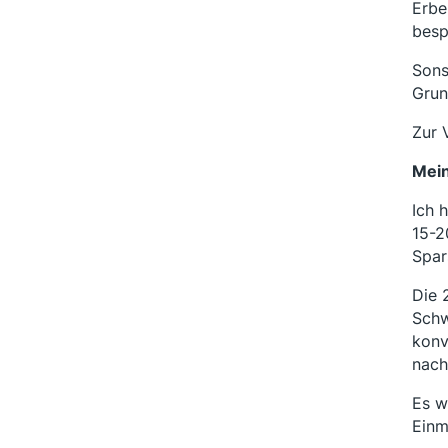
Erbe
besp
Sons
Grun
Zur 
Mein
Ich 
15-2
Spar
Die 
Schw
konv
nach
Es w
Einm