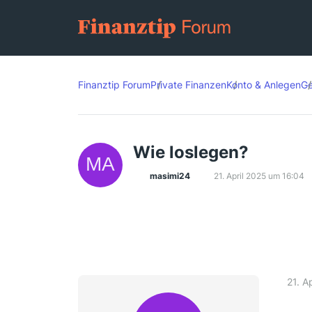
Finanztip Forum
Private Finanzen
Konto & Anlegen
Ge
Wie loslegen?
masimi24
21. April 2025 um 16:04
21. A