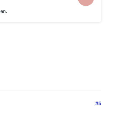
en.
#5