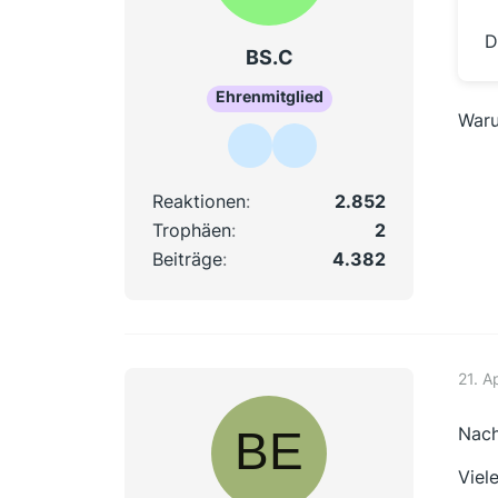
D
BS.C
Ehrenmitglied
Waru
Reaktionen
2.852
Trophäen
2
Beiträge
4.382
21. A
Nach
Viel