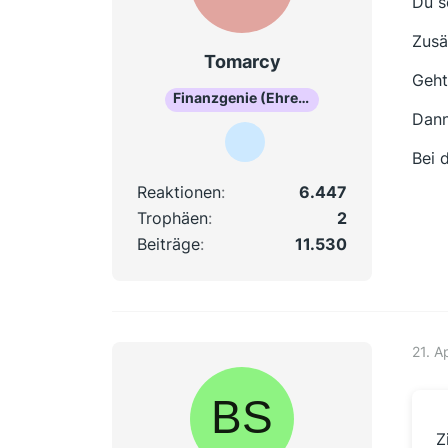
Du s
Zusä
Tomarcy
Geht
Finanzgenie (Ehrenmitglied)
Dann
Bei 
Reaktionen
6.447
Trophäen
2
Beiträge
11.530
21. A
Z