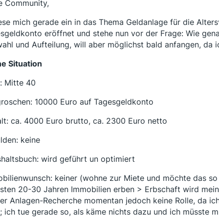
e Community,
lese mich gerade ein in das Thema Geldanlage für die Alter
sgeldkonto eröffnet und stehe nun vor der Frage: Wie genau
ahl und Aufteilung, will aber möglichst bald anfangen, da i
e Situation
r: Mitte 40
roschen: 10000 Euro auf Tagesgeldkonto
lt: ca. 4000 Euro brutto, ca. 2300 Euro netto
lden: keine
haltsbuch: wird geführt un optimiert
bilienwunsch: keiner (wohne zur Miete und möchte das so 
sten 20-30 Jahren Immobilien erben > Erbschaft wird meine
er Anlagen-Recherche momentan jedoch keine Rolle, da ic
; ich tue gerade so, als käme nichts dazu und ich müsste 