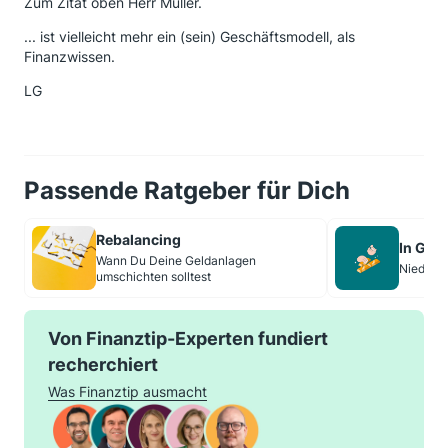
Zum Zitat oben Herr Müller.
... ist vielleicht mehr ein (sein) Geschäftsmodell, als
Finanzwissen.
LG
Passende Ratgeber für Dich
Rebalancing
In Gol
Wann Du Deine Geldanlagen
Niedrige
umschichten solltest
Von Finanztip-Experten fundiert
recherchiert
Was Finanztip ausmacht