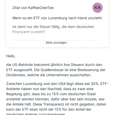
Zitat von KaffeeOderTee
Wenn so ein ETF von Luxemburg nach Irland umzieht:
Ist denn nur die Steuer fällig, die dem deutschen
Finanzamt zusteht?
Oder fällt dann auch der Steueranteil an, der der US
Alles anzeigen
Steuerbehörde zusteht?
Ist der Steueranteil, der der US Steuerbehörde
Hallo,
zukommt, schon beim
Kauf
des ETFs fällig?
die US-Behörde bekommt jährlich ihre Steuern durch den
Die o.g. Bedingung
ETF ausgezahlt. Die Quellensteuer ist eine Besteuerung der
Dividenden, welche die Unternehmen ausschütten.
klingt ein bisschen so, als ob es nur um das deutsche
Finanzamt geht.
Zwischen Luxemburg und den USA liegt diese bei 30%. ETF-
Anbieter haben nun den Nachteil, dass es zwar eine
Regelung gibt, dass bis zu 15% vom deutschen Staat
erstattet werden könnten, dafür aber klar sein müsste, wer
die Anteile hält. Diese Transparenz ist nicht gegeben, daher
kann der ETF eben nicht die 15% für den Anteil der
deutschen Anleger zurückerlangen.