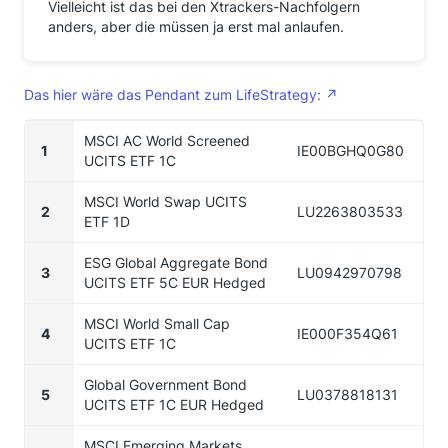
Vielleicht ist das bei den Xtrackers-Nachfolgern
anders, aber die müssen ja erst mal anlaufen.
Das hier wäre das Pendant zum LifeStrategy:
MSCI AC World Screened
1
IE00BGHQ0G80
UCITS ETF 1C
MSCI World Swap UCITS
2
LU2263803533
ETF 1D
ESG Global Aggregate Bond
3
LU0942970798
UCITS ETF 5C EUR Hedged
MSCI World Small Cap
4
IE000F354Q61
UCITS ETF 1C
Global Government Bond
5
LU0378818131
UCITS ETF 1C EUR Hedged
MSCI Emerging Markets