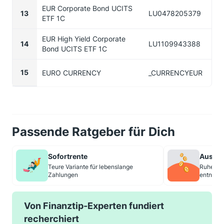
EUR Corporate Bond UCITS
13
LU0478205379
ETF 1C
EUR High Yield Corporate
14
LU1109943388
Bond UCITS ETF 1C
15
EURO CURRENCY
_CURRENCYEUR
Passende Ratgeber für Dich
Sofortrente
Auszahl
Teure Variante für lebenslange
Ruhestan
Zahlungen
entnehm
Von Finanztip-Experten fundiert
recherchiert