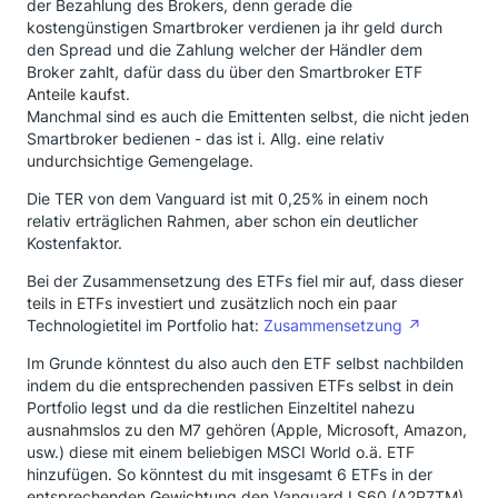
der Bezahlung des Brokers, denn gerade die
kostengünstigen Smartbroker verdienen ja ihr geld durch
den Spread und die Zahlung welcher der Händler dem
Broker zahlt, dafür dass du über den Smartbroker ETF
Anteile kaufst.
Manchmal sind es auch die Emittenten selbst, die nicht jeden
Smartbroker bedienen - das ist i. Allg. eine relativ
undurchsichtige Gemengelage.
Die TER von dem Vanguard ist mit 0,25% in einem noch
relativ erträglichen Rahmen, aber schon ein deutlicher
Kostenfaktor.
Bei der Zusammensetzung des ETFs fiel mir auf, dass dieser
teils in ETFs investiert und zusätzlich noch ein paar
Technologietitel im Portfolio hat:
Zusammensetzung
Im Grunde könntest du also auch den ETF selbst nachbilden
indem du die entsprechenden passiven ETFs selbst in dein
Portfolio legst und da die restlichen Einzeltitel nahezu
ausnahmslos zu den M7 gehören (Apple, Microsoft, Amazon,
usw.) diese mit einem beliebigen MSCI World o.ä. ETF
hinzufügen. So könntest du mit insgesamt 6 ETFs in der
entsprechenden Gewichtung den Vanguard LS60 (A2P7TM)