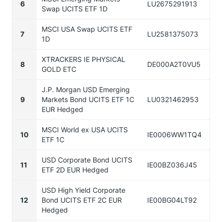
6
LU2675291913
Swap UCITS ETF 1D
MSCI USA Swap UCITS ETF
7
LU2581375073
1D
XTRACKERS IE PHYSICAL
8
DE000A2T0VU5
GOLD ETC
J.P. Morgan USD Emerging
9
Markets Bond UCITS ETF 1C
LU0321462953
EUR Hedged
MSCI World ex USA UCITS
10
IE0006WW1TQ4
ETF 1C
USD Corporate Bond UCITS
11
IE00BZ036J45
ETF 2D EUR Hedged
USD High Yield Corporate
12
Bond UCITS ETF 2C EUR
IE00BG04LT92
Hedged