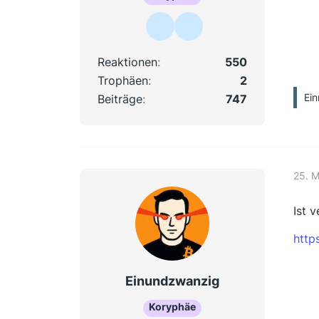
Reaktionen
550
Trophäen
2
Ein
Beiträge
747
25. 
Ist 
http
Einundzwanzig
Koryphäe