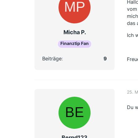
Hall
vom 
mich
das 
Micha P.
Ich 
Finanztip Fan
Beiträge
9
Freu
25. 
Du w
Bernd123