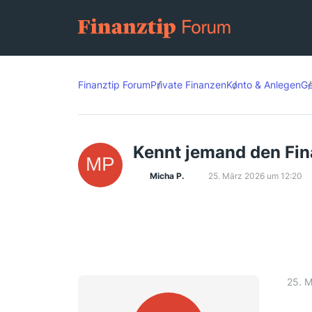
Finanztip Forum
Private Finanzen
Konto & Anlegen
Ge
Kennt jemand den Fin
Micha P.
25. März 2026 um 12:20
25. 