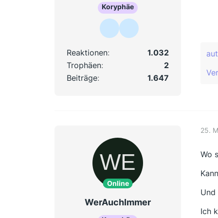
Koryphäe
Reaktionen
1.032
au
Trophäen
2
Ver
Beiträge
1.647
25. 
Wo s
Kann
Online
Und 
WerAuchImmer
Ich 