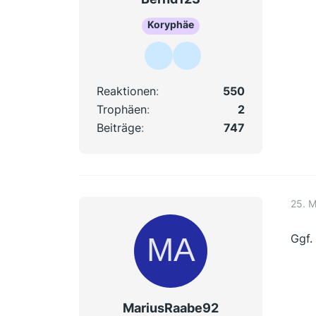
Koryphäe
Reaktionen
550
Trophäen
2
Beiträge
747
25. 
Ggf.
MariusRaabe92