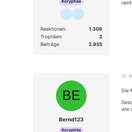
Koryphäe
reinf
Reaktionen
1.308
Trophäen
2
Beiträge
2.855
25. 
Die 
Gesc
wie d
Bernd123
Koryphäe