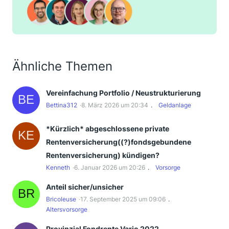
Ähnliche Themen
Vereinfachung Portfolio / Neustrukturierung
Bettina312
8. März 2026 um 20:34
Geldanlage
*Kürzlich* abgeschlossene private
Rentenversicherung((?)fondsgebundene
Rentenversicherung) kündigen?
Kenneth
6. Januar 2026 um 20:26
Vorsorge
Anteil sicher/unsicher
Bricoleuse
17. September 2025 um 09:06
Altersvorsorge
Provinzial Fondrente Vario 2022