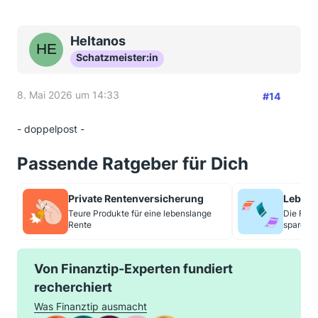
Heltanos
Schatzmeister:in
8. Mai 2026 um 14:33
#14
- doppelpost -
Passende Ratgeber für Dich
Private Rentenversicherung
Lebens
Teure Produkte für eine lebenslange
Die Fami
Rente
sparen o
Von Finanztip-Experten fundiert
recherchiert
Was Finanztip ausmacht